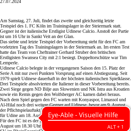
27.07.2024
Am Samstag, 27. Juli, findet das zweite und gleichzeitig letzte
Testspiel des 1. FC Köln im Trainingslager in der Steiermark statt.
Gegner ist der italienische Erstligist Udinese Calcio. Anstoß der Partie
ist um 16 Uhr in Sankt Veit an der Glan.
Das siebte und letzte Testspiel der Vorbereitung steht für den FC am
vorletzten Tag des Trainingslagers in der Steiermark an. Im ersten Test
hatte das Team von Cheftrainer Gerhard Struber den britischen
Erstligisten Swansea City mit 2:1 besiegt. Doppeltorschütze war Tim
Lemperle.
Udinese Calcio belegte in der vergangenen Saison den 15. Platz der
Serie A mit nur zwei Punkten Vorsprung auf einen Abstiegsrang. Seit
1979 spielt Udinese dauerhaft in der höchsten italienischen Spielklasse.
Drei Testspiele absolvierten die Italiener in dieser Vorbereitung bereits.
Zwei Siege gegen ND Bilje aus Slowenien und NK Istra aus Kroatien
sowie ein Remis gegen den Wolfsberger AC kamen dabei heraus.
Nach dem Spiel gegen den FC warten mit Konyaspor, Limassol und
Al-Hilal noch drei weitere Gegner auf Udinese, bevor am 9. August
der Pflichtspielauftakt in der Coppa Italia ansteht. Die Serie A startet
für Udine am 18. August mit einem Auswärtsspiel in Bologna.
Für den FC ist es der letzte Test, bevor am kommenden Freitag, 2.
August um 18.30 Uhr der Pflichtspielauftakt gegen den Hamburger