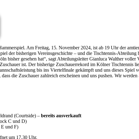
es Hammerspiel. Am Freitag, 15. November 2024, ist ab 19 Uhr der am
Spiel der bisherigen Vereinsgeschichte – und die Tischtennis-Abteilung 
öln bisher gesehen hat“, sagt Abteilungsleiter Gianluca Walther voller
uschauer ist. Der bisherige Zuschauerrekord im Kölner Tischtennis lie
annschaftsleistung bis ins Viertelfinale gekämpft und uns dieses Spiel 
, dass die Zuschauer zahlreich erscheinen und uns pushen. Wir werden a
eldrand (Courtside) –
bereits ausverkauft
Block C und D)
, E und F)
öffnet um 17.30 Uhr.