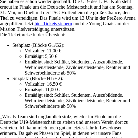
Sie haben es schon wieder geschafft. Die U19 des 1. FC Köln steht
erneut im Finale um die Deutsche Meisterschaft und hat am Sonntag,
31. Mai, im Duell mit der TSG Hoffenheim die große Chance, den
Titel zu verteidigen. Das Finale wird um 13 Uhr in der PreZero Arena
angepfiffen. Jetzt
hier Tickets sichern
und die Young Goats auf der
Mission Titelverteidigung unterstützen.
Die Ticketpreise in der Übersicht:
Stehplatz (Blöcke G1/G2):
Vollzahler: 11,00 €
Ermäßigt: 5,50 €
Ermäßigt sind: Schüler, Studenten, Auszubildende,
Wehrdienstleistende, Zivildienstleistende, Rentner und
Schwerbehinderte ab 50%
Sitzplatz (Blöcke H1/H2):
Vollzahler: 16,50 €
Ermäßigt: 11,00 €
Ermäßigt sind: Schüler, Studenten, Auszubildende,
Wehrdienstleistende, Zivildienstleistende, Rentner und
Schwerbehinderte ab 50%
„Wir als Team sind unglaublich stolz, wieder im Finale um die
Deutsche U19-Meisterschaft zu stehen und unseren Verein dort zu
vertreten. Ich kann mich noch gut an letztes Jahr in Leverkusen
erinnern. Da gab es Phasen im Spiel, in denen wir unsere Fans