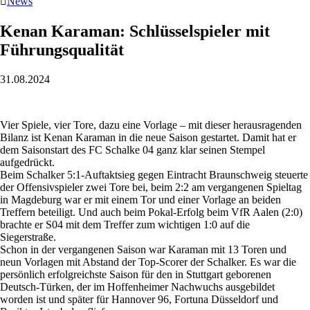

News
Kenan Karaman: Schlüsselspieler mit
Führungsqualität
31.08.2024
Vier Spiele, vier Tore, dazu eine Vorlage – mit dieser herausragenden
Bilanz ist Kenan Karaman in die neue Saison gestartet. Damit hat er
dem Saisonstart des FC Schalke 04 ganz klar seinen Stempel
aufgedrückt.
Beim Schalker 5:1-Auftaktsieg gegen Eintracht Braunschweig steuerte
der Offensivspieler zwei Tore bei, beim 2:2 am vergangenen Spieltag
in Magdeburg war er mit einem Tor und einer Vorlage an beiden
Treffern beteiligt. Und auch beim Pokal-Erfolg beim VfR Aalen (2:0)
brachte er S04 mit dem Treffer zum wichtigen 1:0 auf die
Siegerstraße.
Schon in der vergangenen Saison war Karaman mit 13 Toren und
neun Vorlagen mit Abstand der Top-Scorer der Schalker. Es war die
persönlich erfolgreichste Saison für den in Stuttgart geborenen
Deutsch-Türken, der im Hoffenheimer Nachwuchs ausgebildet
worden ist und später für Hannover 96, Fortuna Düsseldorf und