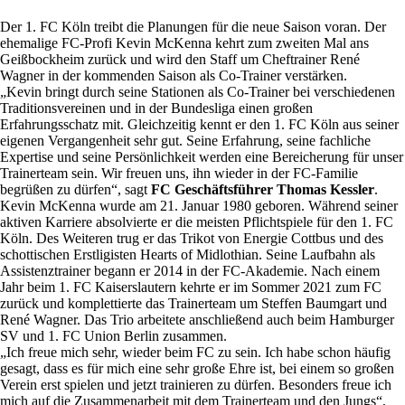
Der 1. FC Köln treibt die Planungen für die neue Saison voran. Der
ehemalige FC-Profi Kevin McKenna kehrt zum zweiten Mal ans
Geißbockheim zurück und wird den Staff um Cheftrainer René
Wagner in der kommenden Saison als Co-Trainer verstärken.
„Kevin bringt durch seine Stationen als Co-Trainer bei verschiedenen
Traditionsvereinen und in der Bundesliga einen großen
Erfahrungsschatz mit. Gleichzeitig kennt er den 1. FC Köln aus seiner
eigenen Vergangenheit sehr gut. Seine Erfahrung, seine fachliche
Expertise und seine Persönlichkeit werden eine Bereicherung für unser
Trainerteam sein. Wir freuen uns, ihn wieder in der FC-Familie
begrüßen zu dürfen“, sagt
FC Geschäftsführer Thomas Kessler
.
Kevin McKenna wurde am 21. Januar 1980 geboren. Während seiner
aktiven Karriere absolvierte er die meisten Pflichtspiele für den 1. FC
Köln. Des Weiteren trug er das Trikot von Energie Cottbus und des
schottischen Erstligisten Hearts of Midlothian. Seine Laufbahn als
Assistenztrainer begann er 2014 in der FC-Akademie. Nach einem
Jahr beim 1. FC Kaiserslautern kehrte er im Sommer 2021 zum FC
zurück und komplettierte das Trainerteam um Steffen Baumgart und
René Wagner. Das Trio arbeitete anschließend auch beim Hamburger
SV und 1. FC Union Berlin zusammen.
„Ich freue mich sehr, wieder beim FC zu sein. Ich habe schon häufig
gesagt, dass es für mich eine sehr große Ehre ist, bei einem so großen
Verein erst spielen und jetzt trainieren zu dürfen. Besonders freue ich
mich auf die Zusammenarbeit mit dem Trainerteam und den Jungs“,