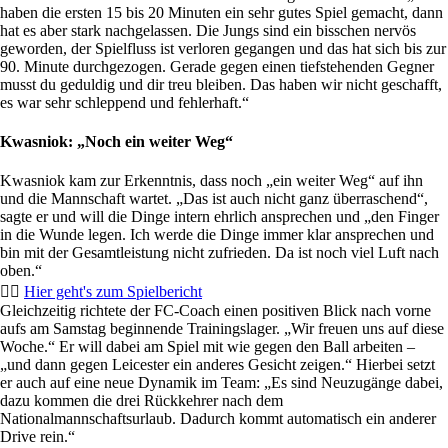
haben die ersten 15 bis 20 Minuten ein sehr gutes Spiel gemacht, dann
hat es aber stark nachgelassen. Die Jungs sind ein bisschen nervös
geworden, der Spielfluss ist verloren gegangen und das hat sich bis zur
90. Minute durchgezogen. Gerade gegen einen tiefstehenden Gegner
musst du geduldig und dir treu bleiben. Das haben wir nicht geschafft,
es war sehr schleppend und fehlerhaft.“
Kwasniok: „Noch ein weiter Weg“
Kwasniok kam zur Erkenntnis, dass noch „ein weiter Weg“ auf ihn
und die Mannschaft wartet. „Das ist auch nicht ganz überraschend“,
sagte er und will die Dinge intern ehrlich ansprechen und „den Finger
in die Wunde legen. Ich werde die Dinge immer klar ansprechen und
bin mit der Gesamtleistung nicht zufrieden. Da ist noch viel Luft nach
oben.“
👉🏻
Hier geht's zum Spielbericht
Gleichzeitig richtete der FC-Coach einen positiven Blick nach vorne
aufs am Samstag beginnende Trainingslager. „Wir freuen uns auf diese
Woche.“ Er will dabei am Spiel mit wie gegen den Ball arbeiten –
„und dann gegen Leicester ein anderes Gesicht zeigen.“ Hierbei setzt
er auch auf eine neue Dynamik im Team: „Es sind Neuzugänge dabei,
dazu kommen die drei Rückkehrer nach dem
Nationalmannschaftsurlaub. Dadurch kommt automatisch ein anderer
Drive rein.“