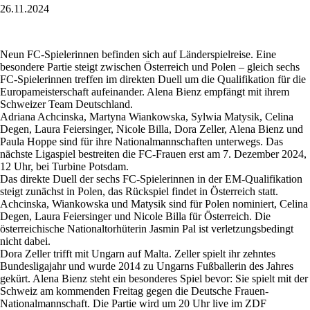
26.11.2024
Neun FC-Spielerinnen befinden sich auf Länderspielreise. Eine
besondere Partie steigt zwischen Österreich und Polen – gleich sechs
FC-Spielerinnen treffen im direkten Duell um die Qualifikation für die
Europameisterschaft aufeinander. Alena Bienz empfängt mit ihrem
Schweizer Team Deutschland.
Adriana Achcinska, Martyna Wiankowska, Sylwia Matysik, Celina
Degen, Laura Feiersinger, Nicole Billa, Dora Zeller, Alena Bienz und
Paula Hoppe sind für ihre Nationalmannschaften unterwegs. Das
nächste Ligaspiel bestreiten die FC-Frauen erst am 7. Dezember 2024,
12 Uhr, bei Turbine Potsdam.
Das direkte Duell der sechs FC-Spielerinnen in der EM-Qualifikation
steigt zunächst in Polen, das Rückspiel findet in Österreich statt.
Achcinska, Wiankowska und Matysik sind für Polen nominiert, Celina
Degen, Laura Feiersinger und Nicole Billa für Österreich. Die
österreichische Nationaltorhüterin Jasmin Pal ist verletzungsbedingt
nicht dabei.
Dora Zeller trifft mit Ungarn auf Malta. Zeller spielt ihr zehntes
Bundesligajahr und wurde 2014 zu Ungarns Fußballerin des Jahres
gekürt. Alena Bienz steht ein besonderes Spiel bevor: Sie spielt mit der
Schweiz am kommenden Freitag gegen die Deutsche Frauen-
Nationalmannschaft. Die Partie wird um 20 Uhr live im ZDF