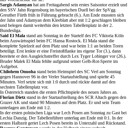
Sargis Adamyan
hat am Freitagabend sein erstes Saisontor erzielt und
den SSV Jahn Regensburg im bayerischen Duell bei der SpVgg
Greuther Fürth früh in Führung gebracht (6.). Am Ende mussten sich
der Jahn und Adamyan dem Kleeblatt aber mit 1:2 geschlagen bleiben
und belegen damit weiterhin den letzten Tabellenplatz in der 2.
Bundesliga.
Said El Mala
stand am Sonntag in der Startelf des FC Viktoria Köln
beim Auswärtsspiel beim FC Hansa Rostock. El Mala stand die
komplette Spielzeit auf dem Platz und war beim 1:1 an beiden Toren
beteiligt. Erst lenkte er eine Freistoßflanke ins eigene Tor (3.), dann
bereitete er den Ausgleichstreffer durch Lex Tyger Lobinger vor (26.).
Bruder Malek El Mala fehlte aufgrund seiner Gelb-Rot-Sperre im
Aufgebot.
Chilohem Onuoha
stand beim Heimspiel des SC Verl am Sonntag
gegen Hannover 96 in der Verler Startaufstellung und spielte 45
Minuten. Verl setzte sich mit 1:0 durch und rückte damit auf den
sechsten Tabellenplatz vor.
In Österreich standen die ersten Pflichtspiele des neuen Jahres an.
Florian Dietz
stand in der Startaufstellung des SCR Altach gegen den
Grazer AK und stand 90 Minuten auf dem Platz. Er und sein Team
unterlagen am Ende mit 1:2.
In der ersten polnischen Liga war Lech Posen am Sonntag zu Gast bei
Lechia Danzig. Der Tabellenführer unterlag am Ende mit 0:1. In der
ersten Halbzeit geriet Lech Posen bereits in Unterzahl und Rückstand.