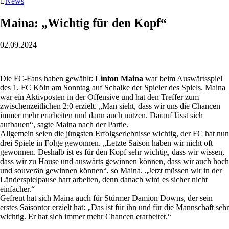

News
Maina: „Wichtig für den Kopf“
02.09.2024
Die FC-Fans haben gewählt:
Linton Maina
war beim Auswärtsspiel
des 1. FC Köln am Sonntag auf Schalke der Spieler des Spiels. Maina
war ein Aktivposten in der Offensive und hat den Treffer zum
zwischenzeitlichen 2:0 erzielt. „Man sieht, dass wir uns die Chancen
immer mehr erarbeiten und dann auch nutzen. Darauf lässt sich
aufbauen“, sagte Maina nach der Partie.
Allgemein seien die jüngsten Erfolgserlebnisse wichtig, der FC hat nun
drei Spiele in Folge gewonnen. „Letzte Saison haben wir nicht oft
gewonnen. Deshalb ist es für den Kopf sehr wichtig, dass wir wissen,
dass wir zu Hause und auswärts gewinnen können, dass wir auch hoch
und souverän gewinnen können“, so Maina. „Jetzt müssen wir in der
Länderspielpause hart arbeiten, denn danach wird es sicher nicht
einfacher.“
Gefreut hat sich Maina auch für Stürmer Damion Downs, der sein
erstes Saisontor erzielt hat: „Das ist für ihn und für die Mannschaft sehr
wichtig. Er hat sich immer mehr Chancen erarbeitet.“