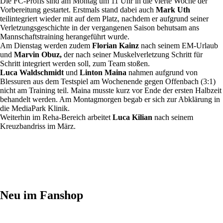
Die FC-Profis sind am Montag um 11 Uhr in die vierte Woche der
Vorbereitung gestartet. Erstmals stand dabei auch
Mark Uth
teilintegriert wieder mit auf dem Platz, nachdem er aufgrund seiner
Verletzungsgeschichte in der vergangenen Saison behutsam ans
Mannschaftstraining herangeführt wurde.
Am Dienstag werden zudem
Florian Kainz
nach seinem EM-Urlaub
und
Marvin Obuz,
der nach seiner Muskelverletzung Schritt für
Schritt integriert werden soll, zum Team stoßen.
Luca Waldschmidt
und
Linton Maina
nahmen aufgrund von
Blessuren aus dem Testspiel am Wochenende gegen Offenbach (3:1)
nicht am Training teil. Maina musste kurz vor Ende der ersten Halbzeit
behandelt werden. Am Montagmorgen begab er sich zur Abklärung in
die MediaPark Klinik.
Weiterhin im Reha-Bereich arbeitet
Luca Kilian
nach seinem
Kreuzbandriss im März.
Neu im Fanshop