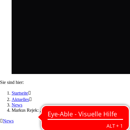
Sie sind hier:
Startseite

Aktuelles

News
Markus Rejek: „Teilen gemeinsame Werte“

News