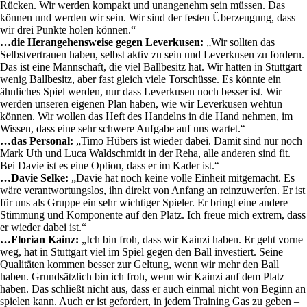
Rücken. Wir werden kompakt und unangenehm sein müssen. Das
können und werden wir sein. Wir sind der festen Überzeugung, dass
wir drei Punkte holen können.“
…die Herangehensweise gegen Leverkusen:
„Wir sollten das
Selbstvertrauen haben, selbst aktiv zu sein und Leverkusen zu fordern.
Das ist eine Mannschaft, die viel Ballbesitz hat. Wir hatten in Stuttgart
wenig Ballbesitz, aber fast gleich viele Torschüsse. Es könnte ein
ähnliches Spiel werden, nur dass Leverkusen noch besser ist. Wir
werden unseren eigenen Plan haben, wie wir Leverkusen wehtun
können. Wir wollen das Heft des Handelns in die Hand nehmen, im
Wissen, dass eine sehr schwere Aufgabe auf uns wartet.“
…das Personal:
„Timo Hübers ist wieder dabei. Damit sind nur noch
Mark Uth und Luca Waldschmidt in der Reha, alle anderen sind fit.
Bei Davie ist es eine Option, dass er im Kader ist.“
…Davie Selke:
„Davie hat noch keine volle Einheit mitgemacht. Es
wäre verantwortungslos, ihn direkt von Anfang an reinzuwerfen. Er ist
für uns als Gruppe ein sehr wichtiger Spieler. Er bringt eine andere
Stimmung und Komponente auf den Platz. Ich freue mich extrem, dass
er wieder dabei ist.“
…Florian Kainz:
„Ich bin froh, dass wir Kainzi haben. Er geht vorne
weg, hat in Stuttgart viel im Spiel gegen den Ball investiert. Seine
Qualitäten kommen besser zur Geltung, wenn wir mehr den Ball
haben. Grundsätzlich bin ich froh, wenn wir Kainzi auf dem Platz
haben. Das schließt nicht aus, dass er auch einmal nicht von Beginn an
spielen kann. Auch er ist gefordert, in jedem Training Gas zu geben –