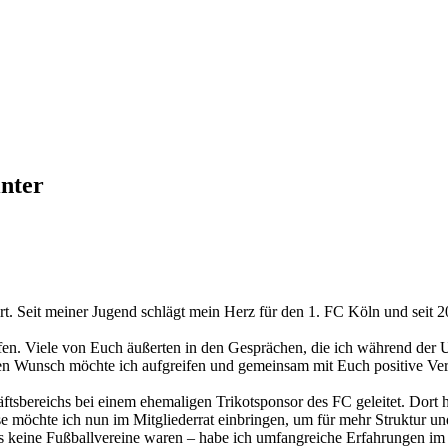
nter
t. Seit meiner Jugend schlägt mein Herz für den 1. FC Köln und seit 2
etroffen. Viele von Euch äußerten in den Gesprächen, die ich während 
n Wunsch möchte ich aufgreifen und gemeinsam mit Euch positive Ver
tsbereichs bei einem ehemaligen Trikotsponsor des FC geleitet. Dort hab
se möchte ich nun im Mitgliederrat einbringen, um für mehr Struktur u
es keine Fußballvereine waren – habe ich umfangreiche Erfahrungen i