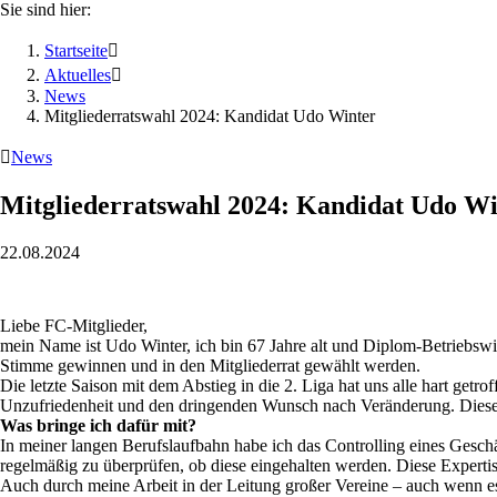
Sie sind hier:
Startseite

Aktuelles

News
Mitgliederratswahl 2024: Kandidat Udo Winter

News
Mitgliederratswahl 2024: Kandidat Udo Wi
22.08.2024
Liebe FC-Mitglieder,
mein Name ist Udo Winter, ich bin 67 Jahre alt und Diplom-Betriebswir
Stimme gewinnen und in den Mitgliederrat gewählt werden.
Die letzte Saison mit dem Abstieg in die 2. Liga hat uns alle hart g
Unzufriedenheit und den dringenden Wunsch nach Veränderung. Diese
Was bringe ich dafür mit?
In meiner langen Berufslaufbahn habe ich das Controlling eines Geschäf
regelmäßig zu überprüfen, ob diese eingehalten werden. Diese Experti
Auch durch meine Arbeit in der Leitung großer Vereine – auch wenn 