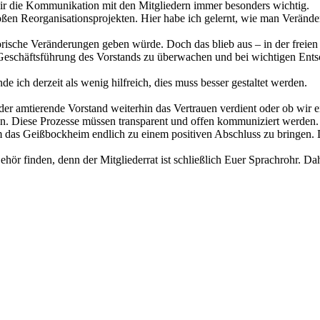
 die Kommunikation mit den Mitgliedern immer besonders wichtig.
roßen Reorganisationsprojekten. Hier habe ich gelernt, wie man Verände
orische Veränderungen geben würde. Doch das blieb aus – in der freien 
 Geschäftsführung des Vorstands zu überwachen und bei wichtigen Ents
e ich derzeit als wenig hilfreich, dies muss besser gestaltet werden.
r amtierende Vorstand weiterhin das Vertrauen verdient oder ob wir ein
en. Diese Prozesse müssen transparent und offen kommuniziert werden.
m das Geißbockheim endlich zu einem positiven Abschluss zu bringen. D
ehör finden, denn der Mitgliederrat ist schließlich Euer Sprachrohr. 