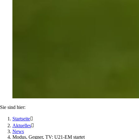
Sie sind hier:
Startseite

Aktuelles

News
Modus, Gegner, TV: U21-EM startet