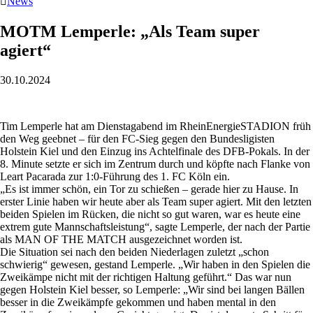

News
MOTM Lemperle: „Als Team super
agiert“
30.10.2024
Tim Lemperle hat am Dienstagabend im RheinEnergieSTADION früh
den Weg geebnet – für den FC-Sieg gegen den Bundesligisten
Holstein Kiel und den Einzug ins Achtelfinale des DFB-Pokals. In der
8. Minute setzte er sich im Zentrum durch und köpfte nach Flanke von
Leart Pacarada zur 1:0-Führung des 1. FC Köln ein.
„Es ist immer schön, ein Tor zu schießen – gerade hier zu Hause. In
erster Linie haben wir heute aber als Team super agiert. Mit den letzten
beiden Spielen im Rücken, die nicht so gut waren, war es heute eine
extrem gute Mannschaftsleistung“, sagte Lemperle, der nach der Partie
als MAN OF THE MATCH ausgezeichnet worden ist.
Die Situation sei nach den beiden Niederlagen zuletzt „schon
schwierig“ gewesen, gestand Lemperle. „Wir haben in den Spielen die
Zweikämpe nicht mit der richtigen Haltung geführt.“ Das war nun
gegen Holstein Kiel besser, so Lemperle: „Wir sind bei langen Bällen
besser in die Zweikämpfe gekommen und haben mental in den