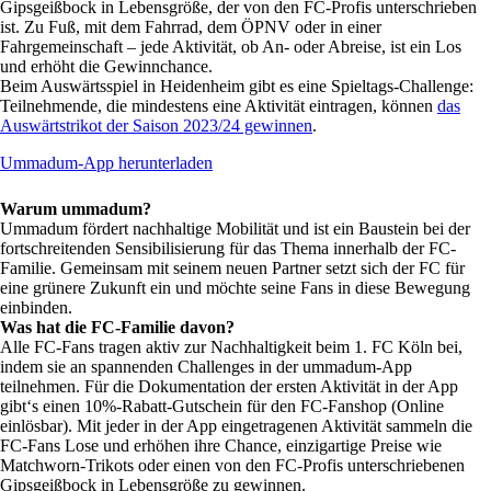
Gipsgeißbock in Lebensgröße, der von den FC-Profis unterschrieben
ist. Zu Fuß, mit dem Fahrrad, dem ÖPNV oder in einer
Fahrgemeinschaft – jede Aktivität, ob An- oder Abreise, ist ein Los
und erhöht die Gewinnchance.
Beim Auswärtsspiel in Heidenheim gibt es eine Spieltags-Challenge:
Teilnehmende, die mindestens eine Aktivität eintragen, können
das
Auswärtstrikot der Saison 2023
/24
gewinnen
.
Ummadum-App herunterladen
Warum ummadum?
Ummadum fördert nachhaltige Mobilität und ist ein Baustein bei der
fortschreitenden Sensibilisierung für das Thema innerhalb der FC-
Familie. Gemeinsam mit seinem neuen Partner setzt sich der FC für
eine grünere Zukunft ein und möchte seine Fans in diese Bewegung
einbinden.
Was hat die FC-Familie davon?
Alle FC-Fans tragen aktiv zur Nachhaltigkeit beim 1. FC Köln bei,
indem sie an spannenden Challenges in der ummadum-App
teilnehmen. Für die Dokumentation der ersten Aktivität in der App
gibt‘s einen 10%-Rabatt-Gutschein für den FC-Fanshop (Online
einlösbar). Mit jeder in der App eingetragenen Aktivität sammeln die
FC-Fans Lose und erhöhen ihre Chance, einzigartige Preise wie
Matchworn-Trikots oder einen von den FC-Profis unterschriebenen
Gipsgeißbock in Lebensgröße zu gewinnen.