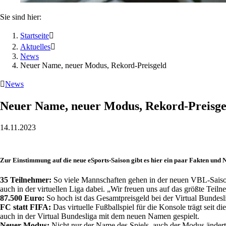
Sie sind hier:
Startseite

Aktuelles

News
Neuer Name, neuer Modus, Rekord-Preisgeld

News
Neuer Name, neuer Modus, Rekord-Preisge
14.11.2023
Zur Einstimmung auf die neue eSports-Saison gibt es hier ein paar Fakten und
35 Teilnehmer:
So viele Mannschaften gehen in der neuen VBL-Saison a
auch in der virtuellen Liga dabei. „Wir freuen uns auf das größte Te
87.500 Euro:
So hoch ist das Gesamtpreisgeld bei der Virtual Bundes
FC statt FIFA:
Das virtuelle Fußballspiel für die Konsole trägt sei
auch in der Virtual Bundesliga mit dem neuen Namen gespielt.
Neuer Modus:
Nicht nur der Name des Spiels, auch der ­Modus ändert 