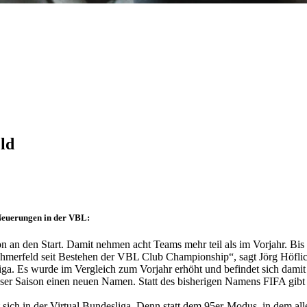
ld
 Neuerungen in der VBL:
n den Start. Damit nehmen acht Teams mehr teil als im ­Vorjahr. Bis au
ilnehmerfeld seit Bestehen der VBL Club Championship“, sagt Jörg Höfl
liga. Es wurde im Vergleich zum Vorjahr erhöht und befindet sich dami
t dieser Saison einen neuen Namen. Statt des bisherigen Namens FIFA g
sich in der Virtual Bundesliga. Denn statt dem 95er-Modus, in dem alle