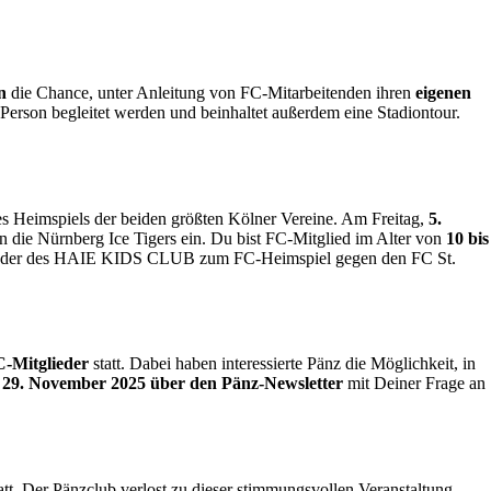
n
die Chance, unter Anleitung von FC-Mitarbeitenden ihren
eigenen
erson begleitet werden und beinhaltet außerdem eine Stadiontour.
 Heimspiels der beiden größten Kölner Vereine. Am Freitag,
5.
 die Nürnberg Ice Tigers ein. Du bist FC-Mitglied im Alter von
10 bis
glieder des HAIE KIDS CLUB zum FC-Heimspiel gegen den FC St.
C-Mitglieder
statt. Dabei haben interessierte Pänz die Möglichkeit, in
 29. November 2025
über den Pänz-Newsletter
mit Deiner Frage an
tt. Der Pänzclub verlost zu dieser stimmungsvollen Veranstaltung