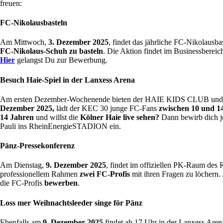
freuen:
FC-Nikolausbasteln
Am Mittwoch,
3. Dezember 2025
, findet das jährliche FC-Nikolausba
FC-Nikolaus-Schuh zu basteln
. Die Aktion findet im Businessberei
Hier
gelangst Du zur Bewerbung.
Besuch Haie-Spiel in der Lanxess Arena
Am ersten Dezember-Wochenende bieten der HAIE KIDS CLUB und der P
Dezember 2025,
lädt der KEC 30 junge FC-Fans
zwischen 10 und 1
14 Jahren
und willst die
Kölner Haie live sehen?
Dann bewirb dich j
Pauli ins RheinEnergieSTADION ein.
Pänz-Pressekonferenz
Am Dienstag,
9. Dezember 2025
, findet im offiziellen PK-Raum d
professionellem Rahmen
zwei FC-Profis
mit ihren Fragen zu löchern.
die FC-Profis
bewerben
.
Loss mer Weihnachtsleeder singe för Pänz
Ebenfalls am
9. Dezember
2025
findet ab 17 Uhr in der Lanxess Aren