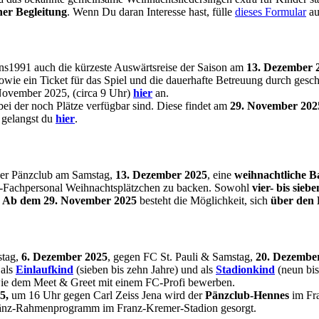
ner Begleitung
. Wenn Du daran Interesse hast, fülle
dieses Formular
a
ans1991 auch die kürzeste Auswärtsreise der Saison am
13. Dezember
ie ein Ticket für das Spiel und die dauerhafte Betreuung durch gesch
November 2025, (circa 9 Uhr)
hier
an.
ei der noch Plätze verfügbar sind. Diese findet am
29. November 202
 gelangst du
hier
.
der Pänzclub am Samstag,
13. Dezember 2025
, eine
weihnachtliche B
ch-Fachpersonal Weihnachtsplätzchen zu backen. Sowohl
vier- bis sieb
.
Ab dem 29. November 2025
besteht die Möglichkeit, sich
über den 
stag,
6. Dezember
2025
, gegen FC St. Pauli & Samstag,
20. Dezembe
 als
Einlaufkind
(sieben bis zehn Jahre) und als
Stadionkind
(neun bis
wie dem Meet & Greet mit einem FC-Profi bewerben.
5,
um 16 Uhr gegen Carl Zeiss Jena wird der
Pänzclub-Hennes
im Fra
es Pänz-Rahmenprogramm im Franz-Kremer-Stadion gesorgt.