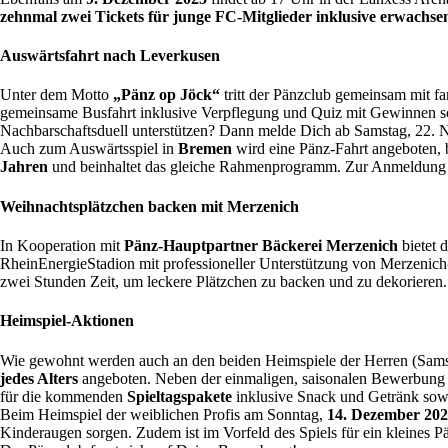
zehnmal zwei Tickets für junge FC-Mitglieder inklusive erwachse
Auswärtsfahrt nach Leverkusen
Unter dem Motto
„Pänz op Jöck“
tritt der Pänzclub gemeinsam mit f
gemeinsame Busfahrt inklusive Verpflegung und Quiz mit Gewinnen sow
Nachbarschaftsduell unterstützen? Dann melde Dich ab Samstag, 22. 
Auch zum Auswärtsspiel in
Bremen
wird eine Pänz-Fahrt angeboten, b
Jahren
und beinhaltet das gleiche Rahmenprogramm. Zur Anmeldung
Weihnachtsplätzchen backen mit Merzenich
In Kooperation mit
Pänz-Hauptpartner Bäckerei Merzenich
bietet 
RheinEnergieStadion mit professioneller Unterstützung von Merzeni
zwei Stunden Zeit, um leckere Plätzchen zu backen und zu dekorieren
Heimspiel-Aktionen
Wie gewohnt werden auch an den beiden Heimspiele der Herren (Sam
jedes Alters
angeboten. Neben der einmaligen, saisonalen Bewerbung
für die kommenden
Spieltagspakete
inklusive Snack und Getränk so
Beim Heimspiel der weiblichen Profis am Sonntag,
14. Dezember 202
Kinderaugen sorgen. Zudem ist im Vorfeld des Spiels für ein klein