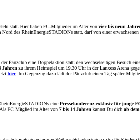
steln statt. Hier haben FC-Mitglieder
im Alter von
vier bis neun Jahre
ch Nord des RheinEnergieSTADIONs statt, darf von einer erwachsenen P
änzclub eine Doppelaktion statt: den wechselseitigen Besuch eines
4 Jahren
zu ihrem Heimspiel um 19.30 Uhr in der Lanxess Arena gegen
etzt
hier
. Im Gegenzug dazu lädt der Pänzclub einen Tag später Mit
es RheinEnergieSTADIONs eine
Pressekonferenz exklusiv für junge F
 Als FC-Mitglied im Alter von
7 bis 14 Jahren
kannst Du dich
ab dem
a das bekannte gemeinsame Weihnachtsliedersingen extra für Kinder sta