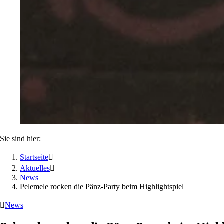
Sie sind hier:
Startseite

Aktuelles

News
Pelemele rocken die Pänz-Party beim Highlightspiel

News