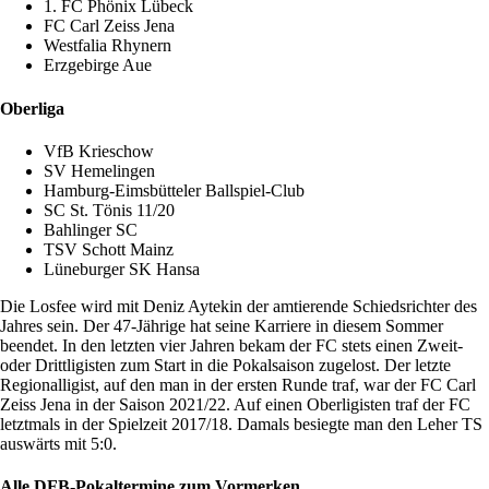
1. FC Phönix Lübeck
FC Carl Zeiss Jena
Westfalia Rhynern
Erzgebirge Aue
Oberliga
VfB Krieschow
SV Hemelingen
Hamburg-Eimsbütteler Ballspiel-Club
SC St. Tönis 11/20
Bahlinger SC
TSV Schott Mainz
Lüneburger SK Hansa
Die Losfee wird mit Deniz Aytekin der amtierende Schiedsrichter des
Jahres sein. Der 47-Jährige hat seine Karriere in diesem Sommer
beendet. In den letzten vier Jahren bekam der FC stets einen Zweit-
oder Drittligisten zum Start in die Pokalsaison zugelost. Der letzte
Regionalligist, auf den man in der ersten Runde traf, war der FC Carl
Zeiss Jena in der Saison 2021/22. Auf einen Oberligisten traf der FC
letztmals in der Spielzeit 2017/18. Damals besiegte man den Leher TS
auswärts mit 5:0.
Alle DFB-Pokaltermine zum Vormerken