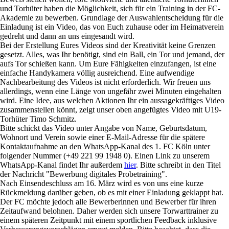
und Torhüter haben die Möglichkeit, sich für ein Training in der FC-
Akademie zu bewerben. Grundlage der Auswahlentscheidung für die
Einladung ist ein Video, das von Euch zuhause oder im Heimatverein
gedreht und dann an uns eingesandt wird.
Bei der Erstellung Eures Videos sind der Kreativität keine Grenzen
gesetzt. Alles, was Ihr benötigt, sind ein Ball, ein Tor und jemand, der
aufs Tor schießen kann. Um Eure Fähigkeiten einzufangen, ist eine
einfache Handykamera völlig ausreichend. Eine aufwendige
Nachbearbeitung des Videos ist nicht erforderlich. Wir freuen uns
allerdings, wenn eine Länge von ungefähr zwei Minuten eingehalten
wird. Eine Idee, aus welchen Aktionen Ihr ein aussagekräftiges Video
zusammenstellen könnt, zeigt unser oben angefügtes Video mit U19-
Torhüter Timo Schmitz.
Bitte schickt das Video unter Angabe von Name, Geburtsdatum,
Wohnort und Verein sowie einer E-Mail-Adresse für die spätere
Kontaktaufnahme an den WhatsApp-Kanal des 1. FC Köln unter
folgender Nummer (+49 221 99 1948 0). Einen Link zu unserem
WhatsApp-Kanal findet Ihr außerdem
hier
. Bitte schreibt in den Titel
der Nachricht "Bewerbung digitales Probetraining".
Nach Einsendeschluss am 16. März wird es von uns eine kurze
Rückmeldung darüber geben, ob es mit einer Einladung geklappt hat.
Der FC möchte jedoch alle Bewerberinnen und Bewerber für ihren
Zeitaufwand belohnen. Daher werden sich unsere Torwarttrainer zu
einem späteren Zeitpunkt mit einem sportlichen Feedback inklusive