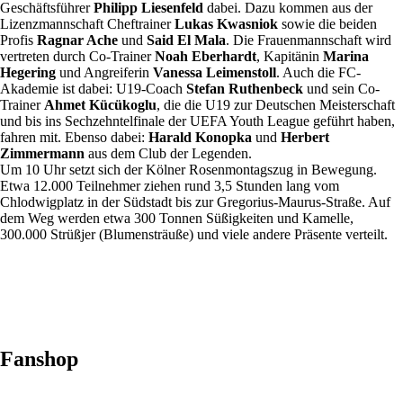
Geschäftsführer
Philipp Liesenfeld
dabei. Dazu kommen aus der
Lizenzmannschaft Cheftrainer
Lukas Kwasniok
sowie die beiden
Profis
Ragnar Ache
und
Said El Mala
. Die Frauenmannschaft wird
vertreten durch Co-Trainer
Noah Eberhardt
, Kapitänin
Marina
Hegering
und Angreiferin
Vanessa Leimenstoll
. Auch die FC-
Akademie ist dabei: U19-Coach
Stefan Ruthenbeck
und sein Co-
Trainer
Ahmet Kücükoglu
, die die U19 zur Deutschen Meisterschaft
und bis ins Sechzehntelfinale der UEFA Youth League geführt haben,
fahren mit. Ebenso dabei:
Harald Konopka
und
Herbert
Zimmermann
aus dem Club der Legenden.
Um 10 Uhr setzt sich der Kölner Rosenmontagszug in Bewegung.
Etwa 12.000 Teilnehmer ziehen rund 3,5 Stunden lang vom
Chlodwigplatz in der Südstadt bis zur Gregorius-Maurus-Straße. Auf
dem Weg werden etwa 300 Tonnen Süßigkeiten und Kamelle,
300.000 Strüßjer (Blumensträuße) und viele andere Präsente verteilt.
Fanshop