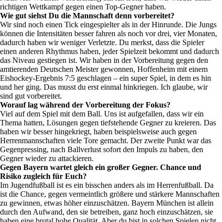
richtigen Wettkampf gegen einen Top-Gegner haben.
Wie gut siehst Du die Mannschaft denn vorbereitet?
Wir sind noch einen Tick eingespielter als in der Hinrunde. Die Jungs
können die Intensitäten besser fahren als noch vor drei, vier Monaten,
dadurch haben wir weniger Verletzte. Du merkst, dass die Spieler
einen anderen Rhythmus haben, jeder Spielzeit bekommt und dadurch
das Niveau gestiegen ist. Wir haben in der Vorbereitung gegen den
amtierenden Deutschen Meister gewonnen, Hoffenheim mit einem
Eishockey-Ergebnis 7:5 geschlagen – ein super Spiel, in dem es hin
und her ging. Das musst du erst einmal hinkriegen. Ich glaube, wir
sind gut vorbereitet.
Worauf lag während der Vorbereitung der Fokus?
Viel auf dem Spiel mit dem Ball. Uns ist aufgefallen, dass wir ein
Thema hatten, Lösungen gegen tiefstehende Gegner zu kreieren. Das
haben wir besser hingekriegt, haben beispielsweise auch gegen
Herrenmannschaften viele Tore gemacht. Der zweite Punkt war das
Gegenpressing, nach Ballverlust sofort den Impuls zu haben, den
Gegner wieder zu attackieren.
Gegen Bayern wartet gleich ein großer Gegner. Chance und
Risiko zugleich für Euch?
Im Jugendfußball ist es ein bisschen anders als im Herrenfußball. Da
ist die Chance, gegen vermeintlich größere und stärkere Mannschaften
zu gewinnen, etwas höher einzuschätzen. Bayern München ist allein
durch den Aufwand, den sie betreiben, ganz hoch einzuschätzen, sie
haben eine brutal hohe Qualität. Aber du bist in solchen Spielen nicht