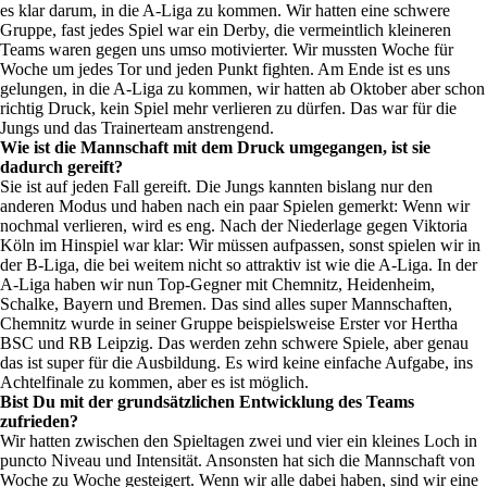
es klar darum, in die A-Liga zu kommen. Wir hatten eine schwere
Gruppe, fast jedes Spiel war ein Derby, die vermeintlich kleineren
Teams waren gegen uns umso motivierter. Wir mussten Woche für
Woche um jedes Tor und jeden Punkt fighten. Am Ende ist es uns
gelungen, in die A-Liga zu kommen, wir hatten ab Oktober aber schon
richtig Druck, kein Spiel mehr verlieren zu dürfen. Das war für die
Jungs und das Trainerteam anstrengend.
Wie ist die Mannschaft mit dem Druck umgegangen, ist sie
dadurch gereift?
Sie ist auf jeden Fall gereift. Die Jungs kannten bislang nur den
anderen Modus und haben nach ein paar Spielen gemerkt: Wenn wir
nochmal verlieren, wird es eng. Nach der Niederlage gegen Viktoria
Köln im Hinspiel war klar: Wir müssen aufpassen, sonst spielen wir in
der B-Liga, die bei weitem nicht so attraktiv ist wie die A-Liga. In der
A-Liga haben wir nun Top-Gegner mit Chemnitz, Heidenheim,
Schalke, Bayern und Bremen. Das sind alles super Mannschaften,
Chemnitz wurde in seiner Gruppe beispielsweise Erster vor Hertha
BSC und RB Leipzig. Das werden zehn schwere Spiele, aber genau
das ist super für die Ausbildung. Es wird keine einfache Aufgabe, ins
Achtelfinale zu kommen, aber es ist möglich.
Bist Du mit der grundsätzlichen Entwicklung des Teams
zufrieden?
Wir hatten zwischen den Spieltagen zwei und vier ein kleines Loch in
puncto Niveau und Intensität. Ansonsten hat sich die Mannschaft von
Woche zu Woche gesteigert. Wenn wir alle dabei haben, sind wir eine