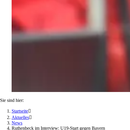
Sie sind hier:
Startseite

Aktuelles

News
Ruthenbeck im Interview: U19-Start gegen Bayern