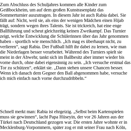
Zum Abschluss des Schuljahres kommen alle Kinder zum
Geißbockheim, um auf dem großen Kunstrasenplatz das
Sommerturnier auszutragen. In diesem Jahr ist auch Rabia dabei. Sie
fällt auf: Nicht, weil sie, als eins der wenigen Mädchen einen Hijab
trägt, sondern wegen ihres Talents. Sie ist trickreich, hat eine enge
Ballführung und scheut gleichzeitig keinen Zweikampf. Das Turnier
zeigt, welche Entwicklung die Schülerinnen über das Jahr genommen
haben - sportlich wie menschlich. „Ich mag es überhaupt nicht, zu
verlieren“, sagt Rabia. Der Fußball hilft ihr dabei zu lernen, wie man
die Niederlagen besser verarbeitet. Während des Turniers spielt sie
meist in der Abwehr, tankt sich im Ballbesitz aber immer wieder bis
vorne durch, ohne dabei eigensinnig zu sein. „Ich versuche erstmal das
Tor zu schützen“, erklärt sie. „Dann stehen unsere Chancen besser.
Wenn ich danach dem Gegner den Ball abgenommen habe, versuche
ich mich einfach nach vorne durchzudribbeln.“
Schnell merkt man: Rabia ist ehrgeizig. „Selbst beim Kartenspielen
muss sie gewinnen“, lacht Papa Hüseyin, der vor 26 Jahren aus der
Türkei nach Deutschland gezogen war. Die ersten Jahre wohnte er in
Mecklenburg-Vorpommern, später zog er mit seiner Frau nach Köln,