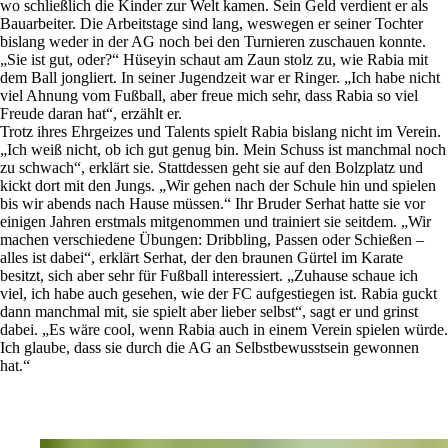
wo schließlich die Kinder zur Welt kamen. Sein Geld verdient er als
Bauarbeiter. Die Arbeitstage sind lang, weswegen er seiner Tochter
bislang weder in der AG noch bei den Turnieren zuschauen konnte.
„Sie ist gut, oder?“ Hüseyin schaut am Zaun stolz zu, wie Rabia mit
dem Ball jongliert. In seiner Jugendzeit war er Ringer. „Ich habe nicht
viel Ahnung vom Fußball, aber freue mich sehr, dass Rabia so viel
Freude daran hat“, erzählt er.
Trotz ihres Ehrgeizes und Talents spielt Rabia bislang nicht im Verein.
„Ich weiß nicht, ob ich gut genug bin. Mein Schuss ist manchmal noch
zu schwach“, erklärt sie. Stattdessen geht sie auf den Bolzplatz und
kickt dort mit den Jungs. „Wir gehen nach der Schule hin und spielen
bis wir abends nach Hause müssen.“ Ihr Bruder Serhat hatte sie vor
einigen Jahren erstmals mitgenommen und trainiert sie seitdem. „Wir
machen verschiedene Übungen: Dribbling, Passen oder Schießen –
alles ist dabei“, erklärt Serhat, der den braunen Gürtel im Karate
besitzt, sich aber sehr für Fußball interessiert. „Zuhause schaue ich
viel, ich habe auch gesehen, wie der FC aufgestiegen ist. Rabia guckt
dann manchmal mit, sie spielt aber lieber selbst“, sagt er und grinst
dabei. „Es wäre cool, wenn Rabia auch in einem Verein spielen würde.
Ich glaube, dass sie durch die AG an Selbstbewusstsein gewonnen
hat.“