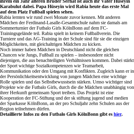
ihrem ein Jahr älteren Bruder Serhat ist auch ihr Vater Hüseyin
Karabulut dabei. Papa Hüseyin wird Rabia heute das erste Mal
auf dem Platz Fußball spielen sehen.
Rabia lernten wir rund zwei Monate zuvor kennen. Mit anderen
Mädchen der Ferdinand-Lasalle-Gesamtschule nahm sie damals am
Sommerturnier der Futbalo Girls KölnBonn auf dem FC-
Trainingsgelände teil. Rabia spielt in keinem Fußballverein. Die
Turniere und das AG-Training in der Schule sind für sie die einzigen
Möglichkeiten, mit gleichaltrigen Mädchen zu kicken.
Noch immer haben Mädchen in Deutschland nicht die gleichen
Chancen wie Jungs, Fußball zu spielen – insbesondere nicht
diejenigen, die aus benachteiligten Verhältnissen kommen. Dabei stärkt
der Sport wichtige Sozialkompetenzen wie Teamarbeit,
Kommunikation oder den Umgang mit Konflikten. Zugleich kann er in
der Persönlichkeitsentwicklung von jungen Mädchen eine wichtige
Rolle spielen und das Selbstbewusstsein stärken. Umso wichtiger sind
Projekte wie die Futbalo Girls, durch die die Mädchen unabhängig von
ihrer Herkunft gemeinsam Sport treiben. Das Projekt ist eine
Kooperation der FC-Stiftung und der sk stiftung jugend und medien
der Sparkasse KölnBonn, an der pro Schuljahr zehn Schulen aus der
Region teilnehmen dürfen.
Detaillierte Infos zu den Futbalo Girls KölnBonn gibt es
hier
.