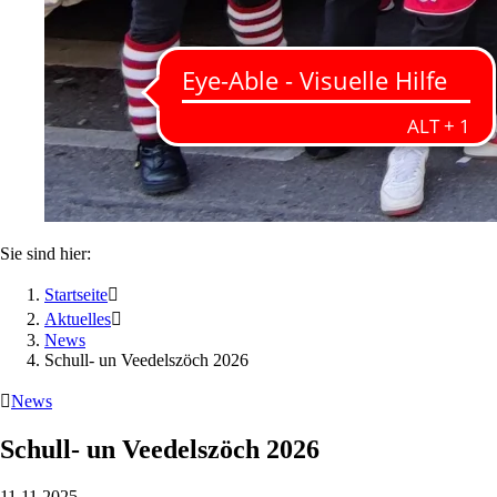
Sie sind hier:
Startseite

Aktuelles

News
Schull- un Veedelszöch 2026

News
Schull- un Veedelszöch 2026
11.11.2025