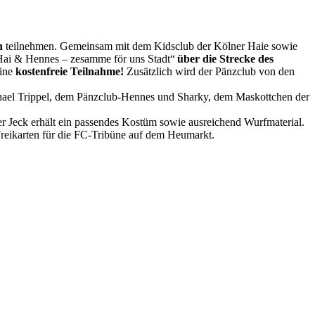
h
teilnehmen. Gemeinsam mit dem Kidsclub der Kölner Haie sowie
 Hai & Hennes – zesamme för uns Stadt“
über die Strecke des
eine
kostenfreie Teilnahme!
Zusätzlich wird der Pänzclub von den
chael Trippel, dem Pänzclub-Hennes und Sharky, dem Maskottchen der
er Jeck erhält ein passendes Kostüm sowie ausreichend Wurfmaterial.
Freikarten für die FC-Tribüne auf dem Heumarkt.