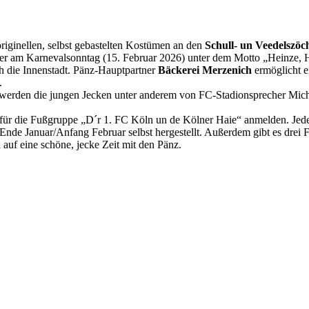
riginellen, selbst gebastelten Kostümen an den
Schull- un Veedelszöc
der am Karnevalsonntag (15. Februar 2026) unter dem Motto „Heinze,
h die Innenstadt. Pänz-Hauptpartner
Bäckerei Merzenich
ermöglicht 
t.
et werden die jungen Jecken unter anderem von FC-Stadionsprecher Mi
t für die Fußgruppe „D´r 1. FC Köln un de Kölner Haie“ anmelden. Jed
nde Januar/Anfang Februar selbst hergestellt. Außerdem gibt es drei 
auf eine schöne, jecke Zeit mit den Pänz.