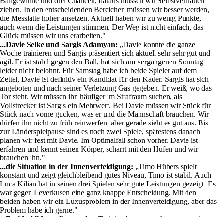
Ballgewinne und drei Chancen, daraus müssen wir Selbstvertrauen
ziehen. In den entscheidenden Bereichen müssen wir besser werden,
die Messlatte höher ansetzen. Aktuell haben wir zu wenig Punkte,
auch wenn die Leistungen stimmen. Der Weg ist nicht einfach, das
Glück müssen wir uns erarbeiten."
...Davie Selke und Sargis Adamyan:
„Davie konnte die ganze
Woche trainieren und Sargis präsentiert sich aktuell sehr sehr gut und
agil. Er ist stabil gegen den Ball, hat sich am vergangenen Sonntag
leider nicht belohnt. Für Samstag habe ich beide Spieler auf dem
Zettel, Davie ist definitiv ein Kandidat für den Kader. Sargis hat sich
angeboten und nach seiner Verletzung Gas gegeben. Er weiß, wo das
Tor steht. Wir müssen ihn häufiger im Strafraum suchen, als
Vollstrecker ist Sargis ein Mehrwert. Bei Davie müssen wir Stück für
Stück nach vorne gucken, was er und die Mannschaft brauchen. Wir
dürfen ihn nicht zu früh reinwerfen, aber gerade sieht es gut aus. Bis
zur Länderspielpause sind es noch zwei Spiele, spätestens danach
planen wir fest mit Davie. Im Optimalfall schon vorher. Davie ist
erfahren und kennt seinen Körper, scharrt mit den Hufen und wir
brauchen ihn."
...die Situation in der Innenverteidigung:
„Timo Hübers spielt
konstant und zeigt gleichbleibend gutes Niveau, Timo ist stabil. Auch
Luca Kilian hat in seinen drei Spielen sehr gute Leistungen gezeigt. Es
war gegen Leverkusen eine ganz knappe Entscheidung. Mit den
beiden haben wir ein Luxusproblem in der Innenverteidigung, aber das
Problem habe ich gerne."