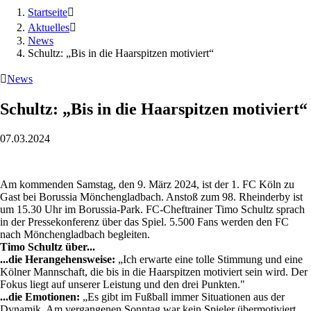
Startseite

Aktuelles

News
Schultz: „Bis in die Haarspitzen motiviert“

News
Schultz: „Bis in die Haarspitzen motiviert“
07.03.2024
Am kommenden Samstag, den 9. März 2024, ist der 1. FC Köln zu
Gast bei Borussia Mönchengladbach. Anstoß zum 98. Rheinderby ist
um 15.30 Uhr im Borussia-Park. FC-Cheftrainer Timo Schultz sprach
in der Pressekonferenz über das Spiel. 5.500 Fans werden den FC
nach Mönchengladbach begleiten.
Timo Schultz über...
...die Herangehensweise:
„Ich erwarte eine tolle Stimmung und eine
Kölner Mannschaft, die bis in die Haarspitzen motiviert sein wird. Der
Fokus liegt auf unserer Leistung und den drei Punkten."
...die Emotionen:
„Es gibt im Fußball immer Situationen aus der
Dynamik. Am vergangenen Sonntag war kein Spieler übermotiviert.