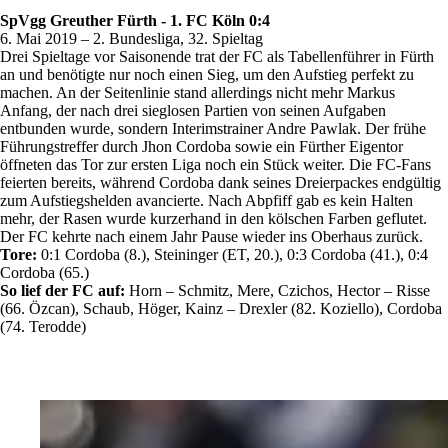
SpVgg Greuther Fürth - 1. FC Köln 0:4
6. Mai 2019 – 2. Bundesliga, 32. Spieltag
Drei Spieltage vor Saisonende trat der FC als Tabellenführer in Fürth
an und benötigte nur noch einen Sieg, um den Aufstieg perfekt zu
machen. An der Seitenlinie stand allerdings nicht mehr Markus
Anfang, der nach drei sieglosen Partien von seinen Aufgaben
entbunden wurde, sondern Interimstrainer Andre Pawlak. Der frühe
Führungstreffer durch Jhon Cordoba sowie ein Fürther Eigentor
öffneten das Tor zur ersten Liga noch ein Stück weiter. Die FC-Fans
feierten bereits, während Cordoba dank seines Dreierpackes endgültig
zum Aufstiegshelden avancierte. Nach Abpfiff gab es kein Halten
mehr, der Rasen wurde kurzerhand in den kölschen Farben geflutet.
Der FC kehrte nach einem Jahr Pause wieder ins Oberhaus zurück.
Tore:
0:1 Cordoba (8.), Steininger (ET, 20.), 0:3 Cordoba (41.), 0:4
Cordoba (65.)
So lief der FC auf:
Horn – Schmitz, Mere, Czichos, Hector – Risse
(66. Özcan), Schaub, Höger, Kainz – Drexler (82. Koziello), Cordoba
(74. Terodde)