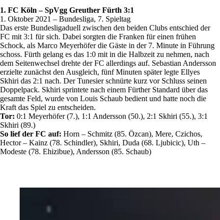
1. FC Köln – SpVgg Greuther Fürth 3:1
1. Oktober 2021 – Bundesliga, 7. Spieltag
Das erste Bundesligaduell zwischen den beiden Clubs entschied der
FC mit 3:1 für sich. Dabei sorgten die Franken für einen frühen
Schock, als Marco Meyerhöfer die Gäste in der 7. Minute in Führung
schoss. Fürth gelang es das 1:0 mit in die Halbzeit zu nehmen, nach
dem Seitenwechsel drehte der FC allerdings auf. Sebastian Andersson
erzielte zunächst den Ausgleich, fünf Minuten später legte Ellyes
Skhiri das 2:1 nach. Der Tunesier schnürte kurz vor Schluss seinen
Doppelpack. Skhiri sprintete nach einem Fürther Standard über das
gesamte Feld, wurde von Louis Schaub bedient und hatte noch die
Kraft das Spiel zu entscheiden.
Tor:
0:1 Meyerhöfer (7.), 1:1 Andersson (50.), 2:1 Skhiri (55.), 3:1
Skhiri (89.)
So lief der FC auf:
Horn – Schmitz (85. Özcan), Mere, Czichos,
Hector – Kainz (78. Schindler), Skhiri, Duda (68. Ljubicic), Uth –
Modeste (78. Ehizibue), Andersson (85. Schaub)