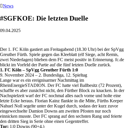

News
#SGFKOE: Die letzten Duelle
09.04.2025
Der 1. FC Köln gastiert am Freitagabend (18.30 Uhr) bei der SpVgg
Greuther Fürth. Spiele gegen das Kleeblatt (elf Siege, acht Remis,
zwei Niederlagen) blieben dem FC meist positiv in Erinnerung. fc.de
blickt im Vorfeld der Partie auf die fünf letzten Duelle zurück.
1. FC Köln – SpVgg Greuther Fürth 1:0
9. November 2024 – 2. Bundesliga, 12. Spieltag
Lange war es ein ereignisarmer Nachmittag im
RheinEnergieSTADION. Der FC hatte viel Ballbesitz (72 Prozent),
schaffte es aber zunächst nicht, den Fürther Block zu knacken. In der
Nachspielzeit warf der FC nochmal alles nach vorne und holte eine
letzte Ecke heraus. Florian Kainz flankte in die Mitte, Fürths Keeper
Nahuel Noll segelte unter der Kugel durch, sodass der kurz zuvor
eingewechselte Damion Downs am zweiten Pfosten nur noch
einnicken musste. Der FC sprang auf den sechsten Rang und feierte
den dritten Sieg in Serie ohne einen Gegentreffer.
Tor:
1:0 Downs (90+4.)