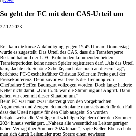

News
So geht der FC mit dem CAS-Urteil um
22.12.2023
Erst kam die kurze Ankündigung, gegen 15.45 Uhr am Donnerstag
wurde es zugestellt. Das Urteil des CAS, dass die Transfersperre
Bestand hat und der 1. FC Köln in den kommenden beiden
Transferperioden keine neuen Spieler registrieren darf. „Als das Urteil
kam, dachte ich: Schöne Scheiße, auch das noch an diesem Tag“,
berichtete FC-Geschäftsführer Christian Keller am Freitag auf der
Pressekonferenz. Denn zuvor war bereits die Trennung von
Cheftrainer Steffen Baumgart vollzogen worden. Doch lange haderte
Keller nicht damit: „Um 15.46 war die Stimmung auf Angriff. Dann
gehen wir eben mit dieser Situation um.“
Beim FC war man zwar überzeugt von den vorgebrachten
Argumenten und Zeugen, dennoch plante man stets auch für den Fall,
dass das Urteil negativ für den Club ausgeht. So wurden
beispielsweise die Verträge mit wichtigen Spielern über den Sommer
2024 hinaus verlängert. „Nahezu alle wesentlichen Leistungsträger
haben Vertrag über Sommer 2024 hinaus“, sagte Keller. Ebenso habe
man sich durch Leihspieler trotz Sperre einen gewissen