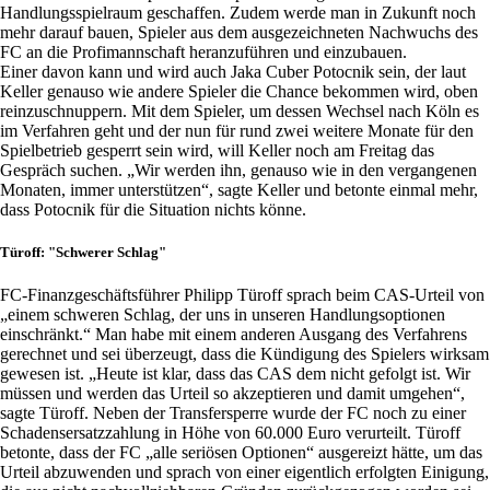
Handlungsspielraum geschaffen. Zudem werde man in Zukunft noch
mehr darauf bauen, Spieler aus dem ausgezeichneten Nachwuchs des
FC an die Profimannschaft heranzuführen und einzubauen.
Einer davon kann und wird auch Jaka Cuber Potocnik sein, der laut
Keller genauso wie andere Spieler die Chance bekommen wird, oben
reinzuschnuppern. Mit dem Spieler, um dessen Wechsel nach Köln es
im Verfahren geht und der nun für rund zwei weitere Monate für den
Spielbetrieb gesperrt sein wird, will Keller noch am Freitag das
Gespräch suchen. „Wir werden ihn, genauso wie in den vergangenen
Monaten, immer unterstützen“, sagte Keller und betonte einmal mehr,
dass Potocnik für die Situation nichts könne.
Türoff: "Schwerer Schlag"
FC-Finanzgeschäftsführer Philipp Türoff sprach beim CAS-Urteil von
„einem schweren Schlag, der uns in unseren Handlungsoptionen
einschränkt.“ Man habe mit einem anderen Ausgang des Verfahrens
gerechnet und sei überzeugt, dass die Kündigung des Spielers wirksam
gewesen ist. „Heute ist klar, dass das CAS dem nicht gefolgt ist. Wir
müssen und werden das Urteil so akzeptieren und damit umgehen“,
sagte Türoff. Neben der Transfersperre wurde der FC noch zu einer
Schadensersatzzahlung in Höhe von 60.000 Euro verurteilt. Türoff
betonte, dass der FC „alle seriösen Optionen“ ausgereizt hätte, um das
Urteil abzuwenden und sprach von einer eigentlich erfolgten Einigung,