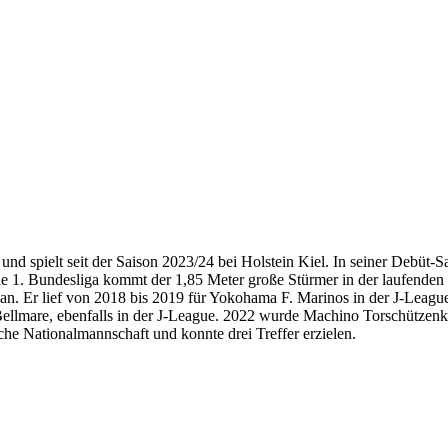
 spielt seit der Saison 2023/24 bei Holstein Kiel. In seiner Debüt-Sa
die 1. Bundesliga kommt der 1,85 Meter große Stürmer in der laufenden 
. Er lief von 2018 bis 2019 für Yokohama F. Marinos in der J-League a
ellmare, ebenfalls in der J-League. 2022 wurde Machino Torschützenkö
ische Nationalmannschaft und konnte drei Treffer erzielen.