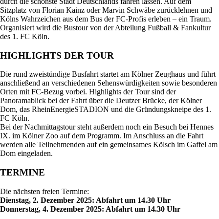
durch die schönste Stadt Deutschlands fahren lassen. Auf dem
Sitzplatz von Florian Kainz oder Marvin Schwäbe zurücklehnen und
Kölns Wahrzeichen aus dem Bus der FC-Profis erleben – ein Traum.
Organisiert wird die Bustour von der Abteilung Fußball & Fankultur
des 1. FC Köln.
HIGHLIGHTS DER TOUR
Die rund zweistündige Busfahrt startet am Kölner Zeughaus und führt
anschließend an verschiedenen Sehenswürdigkeiten sowie besonderen
Orten mit FC-Bezug vorbei. Highlights der Tour sind der
Panoramablick bei der Fahrt über die Deutzer Brücke, der Kölner
Dom, das RheinEnergieSTADION und die Gründungskneipe des 1.
FC Köln.
Bei der Nachmittagstour steht außerdem noch ein Besuch bei Hennes
IX. im Kölner Zoo auf dem Programm. Im Anschluss an die Fahrt
werden alle Teilnehmenden auf ein gemeinsames Kölsch im Gaffel am
Dom eingeladen.
TERMINE
Die nächsten freien Termine:
Dienstag
, 2. Dezember 2025: Abfahrt um 14.30 Uhr
Donnerstag, 4. Dezember 2025: Abfahrt um 14.30 Uhr