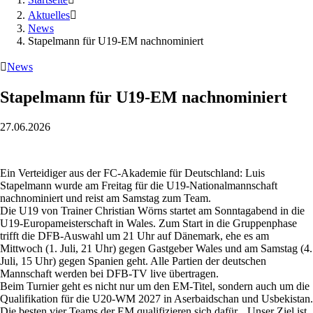
Aktuelles

News
Stapelmann für U19-EM nachnominiert

News
Stapelmann für U19-EM nachnominiert
27.06.2026
Ein Verteidiger aus der FC-Akademie für Deutschland: Luis
Stapelmann wurde am Freitag für die U19-Nationalmannschaft
nachnominiert und reist am Samstag zum Team.
Die U19 von Trainer Christian Wörns startet am Sonntagabend in die
U19-Europameisterschaft in Wales. Zum Start in die Gruppenphase
trifft die DFB-Auswahl um 21 Uhr auf Dänemark, ehe es am
Mittwoch (1. Juli, 21 Uhr) gegen Gastgeber Wales und am Samstag (4.
Juli, 15 Uhr) gegen Spanien geht. Alle Partien der deutschen
Mannschaft werden bei DFB-TV live übertragen.
Beim Turnier geht es nicht nur um den EM-Titel, sondern auch um die
Qualifikation für die U20-WM 2027 in Aserbaidschan und Usbekistan.
Die besten vier Teams der EM qualifizieren sich dafür. „Unser Ziel ist