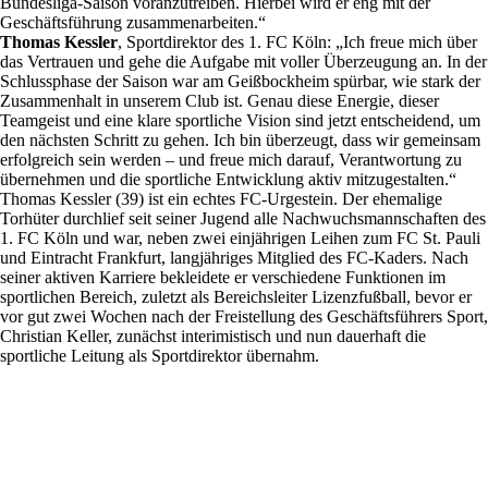
Bundesliga-Saison voranzutreiben. Hierbei wird er eng mit der
Geschäftsführung zusammenarbeiten.“
Thomas Kessler
, Sportdirektor des 1. FC Köln: „Ich freue mich über
das Vertrauen und gehe die Aufgabe mit voller Überzeugung an. In der
Schlussphase der Saison war am Geißbockheim spürbar, wie stark der
Zusammenhalt in unserem Club ist. Genau diese Energie, dieser
Teamgeist und eine klare sportliche Vision sind jetzt entscheidend, um
den nächsten Schritt zu gehen. Ich bin überzeugt, dass wir gemeinsam
erfolgreich sein werden – und freue mich darauf, Verantwortung zu
übernehmen und die sportliche Entwicklung aktiv mitzugestalten.“
Thomas Kessler (39) ist ein echtes FC-Urgestein. Der ehemalige
Torhüter durchlief seit seiner Jugend alle Nachwuchsmannschaften des
1. FC Köln und war, neben zwei einjährigen Leihen zum FC St. Pauli
und Eintracht Frankfurt, langjähriges Mitglied des FC-Kaders. Nach
seiner aktiven Karriere bekleidete er verschiedene Funktionen im
sportlichen Bereich, zuletzt als Bereichsleiter Lizenzfußball, bevor er
vor gut zwei Wochen nach der Freistellung des Geschäftsführers Sport,
Christian Keller, zunächst interimistisch und nun dauerhaft die
sportliche Leitung als Sportdirektor übernahm.