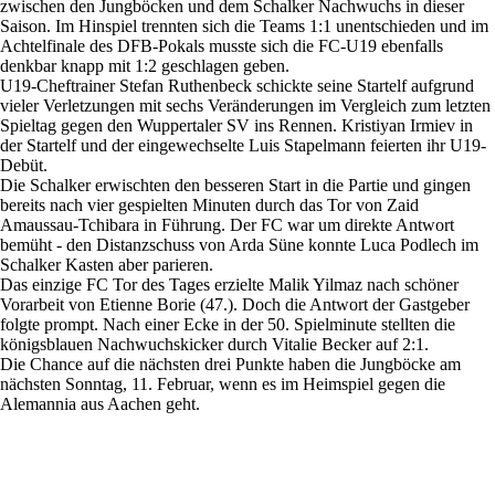
zwischen den Jungböcken und dem Schalker Nachwuchs in dieser
Saison. Im Hinspiel trennten sich die Teams 1:1 unentschieden und im
Achtelfinale des DFB-Pokals musste sich die FC-U19 ebenfalls
denkbar knapp mit 1:2 geschlagen geben.
U19-Cheftrainer Stefan Ruthenbeck schickte seine Startelf aufgrund
vieler Verletzungen mit sechs Veränderungen im Vergleich zum letzten
Spieltag gegen den Wuppertaler SV ins Rennen. Kristiyan Irmiev in
der Startelf und der eingewechselte Luis Stapelmann feierten ihr U19-
Debüt.
Die Schalker erwischten den besseren Start in die Partie und gingen
bereits nach vier gespielten Minuten durch das Tor von Zaid
Amaussau-Tchibara in Führung. Der FC war um direkte Antwort
bemüht - den Distanzschuss von Arda Süne konnte Luca Podlech im
Schalker Kasten aber parieren.
Das einzige FC Tor des Tages erzielte Malik Yilmaz nach schöner
Vorarbeit von Etienne Borie (47.). Doch die Antwort der Gastgeber
folgte prompt. Nach einer Ecke in der 50. Spielminute stellten die
königsblauen Nachwuchskicker durch Vitalie Becker auf 2:1.
Die Chance auf die nächsten drei Punkte haben die Jungböcke am
nächsten Sonntag, 11. Februar, wenn es im Heimspiel gegen die
Alemannia aus Aachen geht.