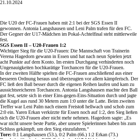
21.10.2024
Die U20 der FC-Frauen haben mit 2:1 bei der SGS Essen II
gewonnen. Antonia Langshausen und Leni Palm trafen für den FC.
Der Gegner der U17-Mädchen im Pokal-Achtelfinal steht mittlerweile
fest.
SGS Essen II – U20-Frauen 1:2
Wichtiger Sieg für die U20-Frauen: Die Mannschaft von Trainerin
Verena Hagedorn gewann in Essen und hat nach neun Spielen jetzt
acht Punkte auf dem Konto. Im ersten Durchgang verhinderten noch
Ungenauigkeiten hochkarätige Torchancen für die U20-Frauen.
In der zweiten Hälfte spielten die FC-Frauen anschließend aus einer
besseren Ordnung heraus und überzeugten vor allem kämpferisch. Der
FC ließ den Ball besser durch die eigenen Reihen laufen und kam zu
aussichtsreicheren Torchancen. Antonia Langshausen machte den Ball
gut fest, setzte sich in einer Eins-gegen-Eins-Situation durch und jagte
die Kugel aus rund 30 Metern zum 1:0 unter die Latte. Beim zweiten
Treffer war Leni Palm nach einem Freistoß hellwach und schob zum
2:0 ein. Yaren Erkan verkürzte für Essen noch auf 1:2, den Sieg ließen
sich die U20-Frauen aber nicht mehr nehmen. Hagedorn sagte: „Es
war nicht unsere beste Partie, aber unsere Spielerinnen haben bis zum
Schluss gekämpft, um den Sieg einzufahren.“
Tore:
0:1 Langshausen (53.), 0:2 Palm (66.) 1:2 Erkan (73.)