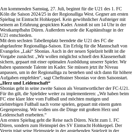
Am kommenden Samstag, 27. Juli, beginnt für die U21 des 1. FC
Köln die Saison 2024/25 in der Regionalliga West. Gegner am ersten
Spieltag ist Eintracht Hohkeppel. Kein gewöhnlicher Aufsteiger mit
seinem an Erfahrung gespickten Kader. Anstoß ist um 14 Uhr in der
Westkampfbahn Düren. Außerdem wurde die Kapitänsfrage in der
U21 entschieden.
Mit dem sechsten Tabellenplatz beendete die U21 des FC die
abgelaufene Regionalliga-Saison. Ein Erfolg für die Mannschaft von
Evangelos „Laki“ Sbonias. Auch in der neuen Spielzeit heißt ist die
Vorgabe zunächst: „Wir wollen möglichst schnell den Klassenerhalt
sichern, gepaart mit einer optimalen Ausbildung unserer Spieler. Wir
haben spannende Talente im Kader. Sie müssen jetzt ihr Niveau
anpassen, um in der Regionalliga zu bestehen und sich dann für höhere
Aufgaben empfehlen“, sagt Cheftrainer Sbonias vor dem Saisonstart.
„Herz und Leidenschaft“
Sbonias geht in seine zweite Saison als Verantwortlicher der FC-U21.
Für ihn gilt, die Spielidee weiter zu implementieren: „Wir haben beim
FC eine klare Idee vom Fußball und möchten mutigen und
zielstrebigen Fußball nach vorne spielen, gepaart mit einem guten
Gegenpressing. Wir wollen uns die Dinge mit großem Herz und
Leidenschaft erarbeiten.“
Am ersten Spieltag geht die Reise nach Düren. Nicht zum 1. FC
Düren, sondern zum Heimspiel des SV Eintracht Hohkeppel. Der
Verein trägt seine Heimspiele in der anstehenden Spielzeit in der