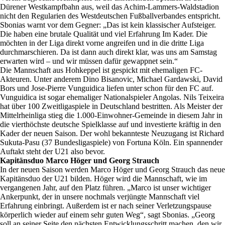
Dürener Westkampfbahn aus, weil das Achim-Lammers-Waldstadion
nicht den Regularien des Westdeutschen Fußballverbandes entspricht.
Sbonias warnt vor dem Gegner: „Das ist kein klassischer Aufsteiger.
Die haben eine brutale Qualität und viel Erfahrung Im Kader. Die
möchten in der Liga direkt vorne angreifen und in die dritte Liga
durchmarschieren. Da ist dann auch direkt klar, was uns am Samstag
erwarten wird – und wir müssen dafür gewappnet sein.“
Die Mannschaft aus Hohkeppel ist gespickt mit ehemaligen FC-
Akteuren. Unter anderem Dino Bisanovic, Michael Gardawski, David
Bors und Jose-Pierre Vunguidica liefen unter schon für den FC auf.
Vunguidica ist sogar ehemaliger Nationalspieler Angolas. Nils Teixeira
hat über 100 Zweitligaspiele in Deutschland bestritten. Als Meister der
Mittelrheinliga stieg die 1.000-Einwohner-Gemeinde in diesem Jahr in
die vierthöchste deutsche Spielklasse auf und investierte kräftig in den
Kader der neuen Saison. Der wohl bekannteste Neuzugang ist Richard
Sukuta-Pasu (37 Bundesligaspiele) von Fortuna Köln. Ein spannender
Auftakt steht der U21 also bevor.
Kapitänsduo Marco Höger und Georg Strauch
In der neuen Saison werden Marco Höger und Georg Strauch das neue
Kapitänsduo der U21 bilden. Höger wird die Mannschaft, wie im
vergangenen Jahr, auf den Platz führen. „Marco ist unser wichtiger
Ankerpunkt, der in unsere nochmals verjüngte Mannschaft viel
Erfahrung einbringt. Außerdem ist er nach seiner Verletzungspause
körperlich wieder auf einem sehr guten Weg“, sagt Sbonias. „Georg
soll an seiner Seite den nächsten Entwicklungsschritt machen, den wir