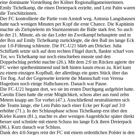
eine dominante Vorstellung der Kölner Regionalligameisterinnen.
Emily Tichelkamp, die einen Dreierpack erzielte, und Leni Palm waren
die Torschützinnen.
Der FC kontrollierte die Partie vom Anstoß weg. Antonia Langshausen
hatte nach wenigen Minuten per Kopf die erste Chance. Die Kapitänin
machte als Zielspielerin im Sturmzentrum die Bälle stark fest. So auch
in der 21. Minute, als sie das Leder im Zweikampf behauptete und in
der Box auf Emily Tichelkamp zurücklegte, die den Ball ins lange Eck
zur 1:0-Führung schlenzte. Die FC-U21 blieb am Drücker. Julia
Schiffarth setzte sich auf dem rechten Flügel durch, flankte scharf vors
Tor, wo Tichelkamp nur noch einschieben musste und den
Doppelschlag perfekt machte (26.). Mit dem 2:0 im Rücken agierte der
FC weiter spielbestimmend und ließ hinten kaum etwas zu. Kiel kam
zu einem einzigen Kopfball, der allerdings ein gutes Stück über das
Tor flog. Auf der Gegenseite kreierte die Mannschaft von Verena
Hagedorn noch einige Halbchancen. Danach war Pause.
Die FC-U21 begann dort, wo sie im ersten Durchgang aufgehört hatte.
Carolin Elsen hatte die erste Möglichkeit, schoss aber aus rund zehn
Metern knapp am Tor vorbei (47.). Anschließend neutralisierten sich
die Teams lange, ehe Leni Palm nach einer Ecke per Kopf auf 3:0
erhöhte (71.). In der Schlussphase schoss Tichelkamp erst über den
Kieler Kasten (81.), machte es aber wenigen Augenblicke später direkt
besser und schnürte mit einem Schuss ins lange Eck ihren Dreierpack
(86.). Kurz danach war Schluss.
Dank des 4:0-Sieges reist der FC mit einem ordentlichen Polster in den