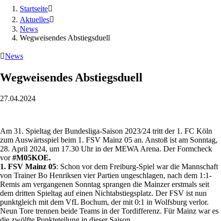
Startseite

Aktuelles

News
Wegweisendes Abstiegsduell

News
Wegweisendes Abstiegsduell
27.04.2024
Am 31. Spieltag der Bundesliga-Saison 2023/24 tritt der 1. FC Köln
zum Auswärtsspiel beim 1. FSV Mainz 05 an. Anstoß ist am Sonntag,
28. April 2024, um 17.30 Uhr in der MEWA Arena. Der Formcheck
vor
#M05KOE.
1. FSV Mainz 05
: Schon vor dem Freiburg-Spiel war die Mannschaft
von Trainer Bo Henriksen vier Partien ungeschlagen, nach dem 1:1-
Remis am vergangenen Sonntag sprangen die Mainzer erstmals seit
dem dritten Spieltag auf einen Nichtabstiegsplatz. Der FSV ist nun
punktgleich mit dem VfL Bochum, der mit 0:1 in Wolfsburg verlor.
Neun Tore trennen beide Teams in der Tordifferenz. Für Mainz war es
die zwölfte Punkteteilung in dieser Saison.