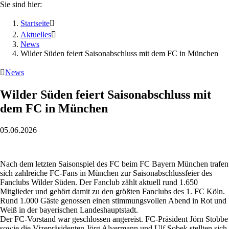
Sie sind hier:
Startseite

Aktuelles

News
Wilder Süden feiert Saisonabschluss mit dem FC in München

News
Wilder Süden feiert Saisonabschluss mit
dem FC in München
05.06.2026
Nach dem letzten Saisonspiel des FC beim FC Bayern München trafen
sich zahlreiche FC-Fans in München zur Saisonabschlussfeier des
Fanclubs Wilder Süden. Der Fanclub zählt aktuell rund 1.650
Mitglieder und gehört damit zu den größten Fanclubs des 1. FC Köln.
Rund 1.000 Gäste genossen einen stimmungsvollen Abend in Rot und
Weiß in der bayerischen Landeshauptstadt.
Der FC-Vorstand war geschlossen angereist. FC-Präsident Jörn Stobbe
sowie die Vizepräsidenten Jörg Alvermann und Ulf Sobek stellten sich