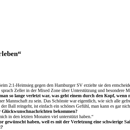
erleben“
 Beim 2:1-Heimsieg gegen den Hamburger SV erzielte sie den entscheid
 sprach Zeller in der Mixed Zone über Unterstützung und besondere 
n so lange verletzt war, was geht einem durch den Kopf, wenn m
r Mannschaft zu sein. Das Schönste war eigentlich, wie sich alle gefre
er Ball reingeht, ist einfach ein schönes Gefühl, man kann es gar nicht
der Glückwunschnachrichten bekommen?
ch in den letzten Monaten viel unterstützt haben.“
 Tor gewünscht haben, weil es mit der Verletzung eine schwierige 
t?