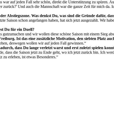
s war auf jeden Fall sehr schön, direkt die Unterstützung zu spüren.
er zurück?' Und auch die Mannschaft war die ganze Zeit für mich da. 
 der Abstiegszone. Was denkst Du, was sind die Gründe dafür, dass
tzte Saison schon angefangen haben, hat sich jetzt ausgezahlt. Wir hab
st Du für ein Duell?
as gutzumachen und wir wollen diese schöne Saison mit einem Sieg ab
reiburg. Ist das eine zusätzliche Motivation, den siebten Platz auc
stehen, deswegen wollen wir auf jeden Fall gewinnen.“
urch, dass Du lange verletzt warst und erst zuletzt spielen konn
ade, dass die Saison jetzt zu Ende geht, wo ich jetzt zurück bin. Ich w
z zu erleben, ist etwas Besonderes.“