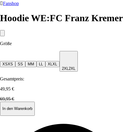

Fanshop
Hoodie WE:FC Franz Kremer
Größe
XS
XS
S
S
M
M
L
L
XL
XL
2XL
2XL
Gesamtpreis:
49,95 €
69,95 €
In den Warenkorb