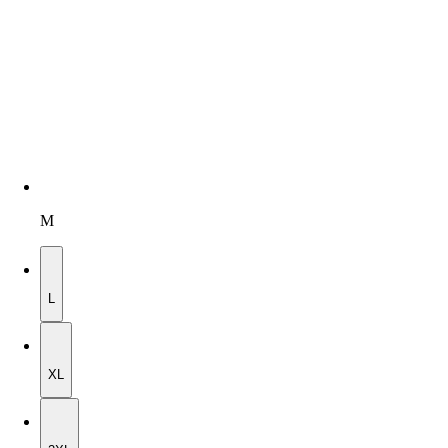
M
L
L
XL
XL
2XL