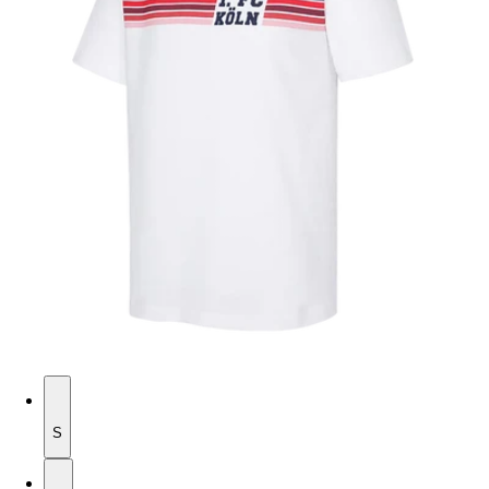
S
S
M