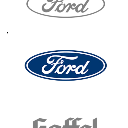
Das ist eine grandiose Tasche, sehr stabil und breiter als normale
Stofftaschen und sehr schöner Druck! Die Beschenkte hat sich sehr
darüber gefreut!
13.04.2026