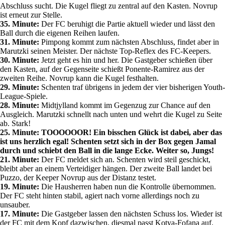
Abschluss sucht. Die Kugel fliegt zu zentral auf den Kasten. Novrup
ist erneut zur Stelle.
35. Minute:
Der FC beruhigt die Partie aktuell wieder und lässt den
Ball durch die eigenen Reihen laufen.
31. Minute:
Pimpong kommt zum nächsten Abschluss, findet aber in
Marutzki seinen Meister. Der nächste Top-Reflex des FC-Keepers.
30. Minute:
Jetzt geht es hin und her. Die Gastgeber schießen über
den Kasten, auf der Gegenseite schießt Ponente-Ramirez aus der
zweiten Reihe. Novrup kann die Kugel festhalten.
29. Minute:
Schenten traf übrigens in jedem der vier bisherigen Youth-
League-Spiele.
28. Minute:
Midtjylland kommt im Gegenzug zur Chance auf den
Ausgleich. Marutzki schnellt nach unten und wehrt die Kugel zu Seite
ab. Stark!
25. Minute: TOOOOOOR! Ein bisschen Glück ist dabei, aber das
ist uns herzlich egal! Schenten setzt sich in der Box gegen Jamal
durch und schiebt den Ball in die lange Ecke. Weiter so, Jungs!
21. Minute:
Der FC meldet sich an. Schenten wird steil geschickt,
bleibt aber an einem Verteidiger hängen. Der zweite Ball landet bei
Puzzo, der Keeper Novrup aus der Distanz testet.
19. Minute:
Die Hausherren haben nun die Kontrolle übernommen.
Der FC steht hinten stabil, agiert nach vorne allerdings noch zu
unsauber.
17. Minute:
Die Gastgeber lassen den nächsten Schuss los. Wieder ist
der FC mit dem Kopf dazwischen, diesmal passt Kotya-Fofana auf.