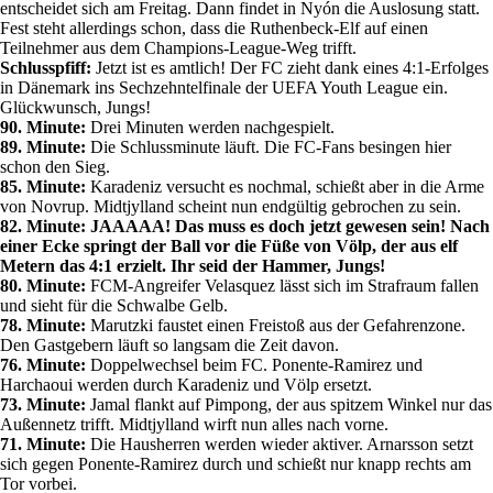
entscheidet sich am Freitag. Dann findet in Nyón die Auslosung statt.
Fest steht allerdings schon, dass die Ruthenbeck-Elf auf einen
Teilnehmer aus dem Champions-League-Weg trifft.
Schlusspfiff:
Jetzt ist es amtlich! Der FC zieht dank eines 4:1-Erfolges
in Dänemark ins Sechzehntelfinale der UEFA Youth League ein.
Glückwunsch, Jungs!
90. Minute:
Drei Minuten werden nachgespielt.
89. Minute:
Die Schlussminute läuft. Die FC-Fans besingen hier
schon den Sieg.
85. Minute:
Karadeniz versucht es nochmal, schießt aber in die Arme
von Novrup. Midtjylland scheint nun endgültig gebrochen zu sein.
82. Minute: JAAAAA! Das muss es doch jetzt gewesen sein! Nach
einer Ecke springt der Ball vor die Füße von Völp, der aus elf
Metern das 4:1 erzielt. Ihr seid der Hammer, Jungs!
80. Minute:
FCM-Angreifer Velasquez lässt sich im Strafraum fallen
und sieht für die Schwalbe Gelb.
78. Minute:
Marutzki faustet einen Freistoß aus der Gefahrenzone.
Den Gastgebern läuft so langsam die Zeit davon.
76. Minute:
Doppelwechsel beim FC. Ponente-Ramirez und
Harchaoui werden durch Karadeniz und Völp ersetzt.
73. Minute:
Jamal flankt auf Pimpong, der aus spitzem Winkel nur das
Außennetz trifft. Midtjylland wirft nun alles nach vorne.
71. Minute:
Die Hausherren werden wieder aktiver. Arnarsson setzt
sich gegen Ponente-Ramirez durch und schießt nur knapp rechts am
Tor vorbei.