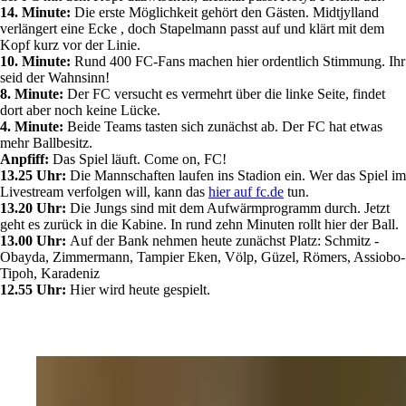
14. Minute:
Die erste Möglichkeit gehört den Gästen. Midtjylland
verlängert eine Ecke , doch Stapelmann passt auf und klärt mit dem
Kopf kurz vor der Linie.
10. Minute:
Rund 400 FC-Fans machen hier ordentlich Stimmung. Ihr
seid der Wahnsinn!
8. Minute:
Der FC versucht es vermehrt über die linke Seite, findet
dort aber noch keine Lücke.
4. Minute:
Beide Teams tasten sich zunächst ab. Der FC hat etwas
mehr Ballbesitz.
Anpfiff:
Das Spiel läuft. Come on, FC!
13.25 Uhr:
Die Mannschaften laufen ins Stadion ein. Wer das Spiel im
Livestream verfolgen will, kann das
hier auf fc.de
tun.
13.20 Uhr:
Die Jungs sind mit dem Aufwärmprogramm durch. Jetzt
geht es zurück in die Kabine. In rund zehn Minuten rollt hier der Ball.
13.00 Uhr:
Auf der Bank nehmen heute zunächst Platz: Schmitz -
Obayda, Zimmermann, Tampier Eken, Völp, Güzel, Römers, Assiobo-
Tipoh, Karadeniz
12.55 Uhr:
Hier wird heute gespielt.