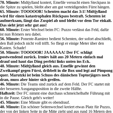
70. Minute:
Midtjylland kontert, Emefile versucht einen Steckpass in
die Spitze zu spielen, bleibt aber am gut verteidigenden Fürst hängen.
65. Minute: TOOOOOR! Schenten macht das 3:1! Midtjylland
wird für einen katastrophalen Rückpass bestraft. Schenten ist
aufmerksam, fängt das Zuspiel ab und bleibt vor dem Tor eiskalt.
Das sieht jetzt sehr gut aus!
60. Minute:
Erster Wechsel beim FC: Puzzo verlässt das Feld, dafür
ist nun Römers neu dabei.
56. Minute:
Ponente-Ramirez bedient Schenten, der sofort abschließt,
den Ball jedoch nicht voll trifft. So fliegt er einige Meter über den
Kasten. Schade!
50. Minute: TOOOOOR! JAAAAAA! Der FC schlägt
postwendend zurück. Irmiev hält aus 20 Metern einfach mal
drauf und haut das Ding perfekt links unten ins Eck.
48. Minute:
Midtjylland gleich aus. Emefile gewinnt den
Zweikampf gegen Fürst, dribbelt in die Box und legt auf Pimpong
quer. Marutzki ist beim Schuss des dänischen Toptorjägers noch
dran, muss aber hinter sich greifen.
46. Minute:
Die Teams sind zurück auf dem Feld. Der FC startet mit
der besseren Ausgangsposition in die zweite Hälfte.
Halbzeit:
Der FC nimmt eine durchaus schmeichelhafte Führung mit
in die Pause. Gleich geht's weiter!
45. Minute:
Eine Minute gibt es obendrauf.
40. Minute:
Ein schöner Seitenwechsel kreiert etwas Platz für Puzzo,
der von der linken Seite in die Mitte zieht und aus rund 16 Metern den