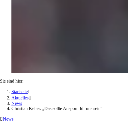
Sie sind hier:
Startseite

Aktuelles

News
Christian Keller: „Das sollte Ansporn für uns sein“

News