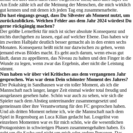
Am Ende zähle ich auf die Meinung der Menschen, die mich wirklich
gut kennen und mit denen ich jeden Tag eng zusammenarbeite.
Du hast eingangs gesagt, dass Du Silvester als Moment nutzt, um
zurückzublicken. Welchen Fehler aus dem Jahr 2024 würdest Du
gerne rückgängig machen?
Der größte Lerneffekt für mich ist sicher absolute Konsequenz und
nichts durchgehen zu lassen, egal auf welcher Ebene. Das haben wir
im zweiten Halbjahr deutlich besser gemacht als in den ersten sechs
Monaten. Konsequenz heißt nicht nur dazwischen zu gehen, wenn
jemand etwas Blödes macht. Es geht auch darum, wenn etwas gut
läuft, daran zu appellieren, das Niveau zu halten und den Finger in die
Wunde zu legen, wenn zwar das Ergebnis, aber nicht die Leistung
stimmt.
Nun haben wir über viel Kritisches aus dem vergangenen Jahr
gesprochen. Was war denn Dein schönster Moment des Jahres?
Der Pokalsieg in Sandhausen war ein toller Moment, als ich die
Mannschaft nach langer, langer Zeit einmal wieder total freudig und
ausgelassen gesehen habe. Schön war auch zu sehen, wie sich die
Spieler nach dem Abstieg untereinander zusammengesetzt und
gemeinsam über ihre Verantwortung für den FC gesprochen haben.
Und als dritten Moment nehme ich, wie die Mannschaft nach dem
Spiel in Regensburg an Luca Kilian gedacht hat. Losgelöst von
einzelnen Momenten war es für mich schön, wie die wesentlichen
Protagonisten in schwierigen Phasen zusammengehalten haben. Es
geht um die Sache und nicht um mich oder andere Personen. Das