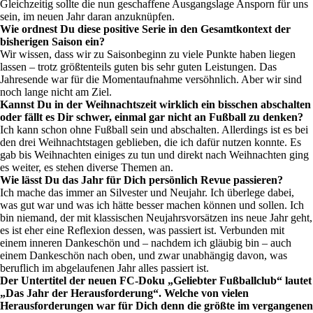
Gleichzeitig sollte die nun geschaffene Ausgangslage Ansporn für uns
sein, im neuen Jahr daran anzuknüpfen.
Wie ordnest Du diese positive Serie in den Gesamtkontext der
bisherigen Saison ein?
Wir wissen, dass wir zu Saisonbeginn zu viele Punkte haben liegen
lassen – trotz größtenteils guten bis sehr guten Leistungen. Das
Jahresende war für die Momentaufnahme versöhnlich. Aber wir sind
noch lange nicht am Ziel.
Kannst Du in der Weihnachtszeit wirklich ein bisschen abschalten
oder fällt es Dir schwer, einmal gar nicht an Fußball zu denken?
Ich kann schon ohne Fußball sein und abschalten. Allerdings ist es bei
den drei Weihnachtstagen geblieben, die ich dafür nutzen konnte. Es
gab bis Weihnachten einiges zu tun und direkt nach Weihnachten ging
es weiter, es stehen diverse Themen an.
Wie lässt Du das Jahr für Dich persönlich Revue passieren?
Ich mache das immer an Silvester und Neujahr. Ich überlege dabei,
was gut war und was ich hätte besser machen können und sollen. Ich
bin niemand, der mit klassischen Neujahrsvorsätzen ins neue Jahr geht,
es ist eher eine Reflexion dessen, was passiert ist. Verbunden mit
einem inneren Dankeschön und – nachdem ich gläubig bin – auch
einem Dankeschön nach oben, und zwar unabhängig davon, was
beruflich im abgelaufenen Jahr alles passiert ist.
Der Untertitel der neuen FC-Doku „Geliebter Fußballclub“ lautet
„Das Jahr der Herausforderung“. Welche von vielen
Herausforderungen war für Dich denn die größte im vergangenen