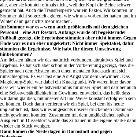
alle, aber sie konnten oftmals nicht, weil der Kopf die Beine schwer
gemacht hat. Auch die Transfersperre war ein Faktor. Wir konnten im
Sommer nicht so gezielt agieren, wie wir uns vorbereitet hatten und im
Winter dann gar nichts mehr machen.
Im Sommer war es – wenn auch größtenteils mit dem gleichen
Personal – eine Art Restart. Anfangs wurde oft begeisternder
Fußball gezeigt, die Ergebnisse stimmten aber nicht immer. Gegen
Ende war es nun eher umgekehrt: Nicht immer Spektakel, dafür
stimmten die Ergebnisse. Wie habt Ihr diesen Umschwung
hinbekommen?
Am liebsten hätten wir das natürlich verbunden, attraktives Spiel und
Ergebnis. Es hat sich aber schon in der Vorbereitung gezeigt, dass die
Spieler nach dem Abstieg noch einen mentalen Rucksack mit sich
rumschleppten. Es war fast eine Art Angst vor dem Gewinnen. Das
Magdeburg-Spiel war dabei ein Knackpunkt. Wir waren kurz davor,
dass wir wieder ein Selbstverständnis für unser Spiel und darüber auch
eine Selbstverständlichkeit im Gewinnen entwickeln, das heißt dass
wir daran glauben, mit unserer Art und Weise konstant erfolgreich sein
zu können. Doch dann verlieren wir ein Spiel, bei dem bis heute
unglaublich ist, dass wir es angesichts unserer drückenden Dominanz
nicht gewinnen konnten. Zusammen mit dem unglücklichen späten
Ausgleich in Düsseldorf wurde das Zutrauen in die eigene Stärke dann
wieder ein Stück weniger.
Dann kamen die Niederlagen in Darmstadt und gegen
Paderborn…