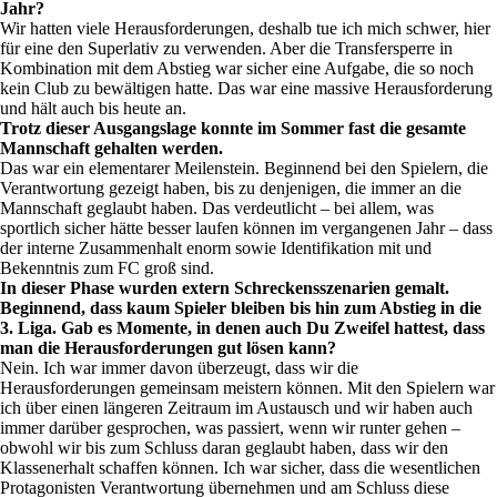
Jahr?
Wir hatten viele Herausforderungen, deshalb tue ich mich schwer, hier
für eine den Superlativ zu verwenden. Aber die Transfersperre in
Kombination mit dem Abstieg war sicher eine Aufgabe, die so noch
kein Club zu bewältigen hatte. Das war eine massive Herausforderung
und hält auch bis heute an.
Trotz dieser Ausgangslage konnte im Sommer fast die gesamte
Mannschaft gehalten werden.
Das war ein elementarer Meilenstein. Beginnend bei den Spielern, die
Verantwortung gezeigt haben, bis zu denjenigen, die immer an die
Mannschaft geglaubt haben. Das verdeutlicht – bei allem, was
sportlich sicher hätte besser laufen können im vergangenen Jahr – dass
der interne Zusammenhalt enorm sowie Identifikation mit und
Bekenntnis zum FC groß sind.
In dieser Phase wurden extern Schreckensszenarien gemalt.
Beginnend, dass kaum Spieler bleiben bis hin zum Abstieg in die
3. Liga. Gab es Momente, in denen auch Du Zweifel hattest, dass
man die Herausforderungen gut lösen kann?
Nein. Ich war immer davon überzeugt, dass wir die
Herausforderungen gemeinsam meistern können. Mit den Spielern war
ich über einen längeren Zeitraum im Austausch und wir haben auch
immer darüber gesprochen, was passiert, wenn wir runter gehen –
obwohl wir bis zum Schluss daran geglaubt haben, dass wir den
Klassenerhalt schaffen können. Ich war sicher, dass die wesentlichen
Protagonisten Verantwortung übernehmen und am Schluss diese