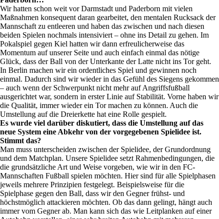
Wir hatten schon weit vor Darmstadt und Paderborn mit vielen
Maßnahmen konsequent daran gearbeitet, den mentalen Rucksack der
Mannschaft zu entleeren und haben das zwischen und nach diesen
beiden Spielen nochmals intensiviert – ohne ins Detail zu gehen. Im
Pokalspiel gegen Kiel hatten wir dann erfreulicherweise das
Momentum auf unserer Seite und auch einfach einmal das nötige
Glück, dass der Ball von der Unterkante der Latte nicht ins Tor geht.
In Berlin machen wir ein ordentliches Spiel und gewinnen noch
einmal. Dadurch sind wir wieder in das Gefühl des Siegens gekommen
– auch wenn der Schwerpunkt nicht mehr auf Angriffsfußball
ausgerichtet war, sondern in erster Linie auf Stabilität. Vorne haben wir
die Qualität, immer wieder ein Tor machen zu können. Auch die
Umstellung auf die Dreierkette hat eine Rolle gespielt.
Es wurde viel darüber diskutiert, dass die Umstellung auf das
neue System eine Abkehr von der vorgegebenen Spielidee ist.
Stimmt das?
Man muss unterscheiden zwischen der Spielidee, der Grundordnung
und dem Matchplan. Unsere Spielidee setzt Rahmenbedingungen, die
die grundsätzliche Art und Weise vorgeben, wie wir in den FC-
Mannschaften Fußball spielen möchten. Hier sind für alle Spielphasen
jeweils mehrere Prinzipien festgelegt. Beispielsweise für die
Spielphase gegen den Ball, dass wir den Gegner frühst- und
höchstmöglich attackieren möchten. Ob das dann gelingt, hängt auch
immer vom Gegner ab. Man kann sich das wie Leitplanken auf einer