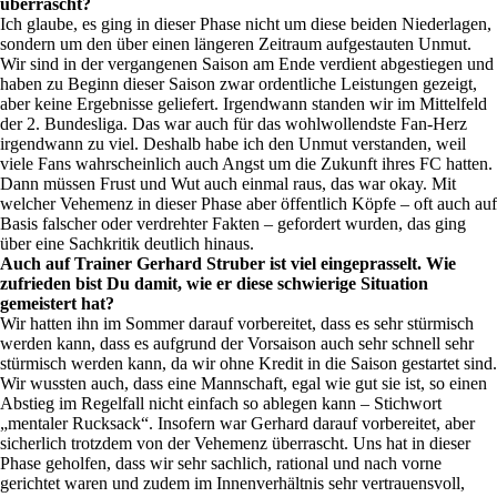
überrascht?
Ich glaube, es ging in dieser Phase nicht um diese beiden Niederlagen,
sondern um den über einen längeren Zeitraum aufgestauten Unmut.
Wir sind in der vergangenen Saison am Ende verdient abgestiegen und
haben zu Beginn dieser Saison zwar ordentliche Leistungen gezeigt,
aber keine Ergebnisse geliefert. Irgendwann standen wir im Mittelfeld
der 2. Bundesliga. Das war auch für das wohlwollendste Fan-Herz
irgendwann zu viel. Deshalb habe ich den Unmut verstanden, weil
viele Fans wahrscheinlich auch Angst um die Zukunft ihres FC hatten.
Dann müssen Frust und Wut auch einmal raus, das war okay. Mit
welcher Vehemenz in dieser Phase aber öffentlich Köpfe – oft auch auf
Basis falscher oder verdrehter Fakten – gefordert wurden, das ging
über eine Sachkritik deutlich hinaus.
Auch auf Trainer Gerhard Struber ist viel eingeprasselt. Wie
zufrieden bist Du damit, wie er diese schwierige Situation
gemeistert hat?
Wir hatten ihn im Sommer darauf vorbereitet, dass es sehr stürmisch
werden kann, dass es aufgrund der Vorsaison auch sehr schnell sehr
stürmisch werden kann, da wir ohne Kredit in die Saison gestartet sind.
Wir wussten auch, dass eine Mannschaft, egal wie gut sie ist, so einen
Abstieg im Regelfall nicht einfach so ablegen kann – Stichwort
„mentaler Rucksack“. Insofern war Gerhard darauf vorbereitet, aber
sicherlich trotzdem von der Vehemenz überrascht. Uns hat in dieser
Phase geholfen, dass wir sehr sachlich, rational und nach vorne
gerichtet waren und zudem im Innenverhältnis sehr vertrauensvoll,