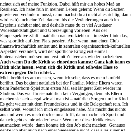
richtet sich auf meine Funktion. Dabei hilft mir ein hohes Maß an
Resilienz. Ich habe früh in meinem Leben gelernt: Wenn du Sachen
gravierend verändern musst, dann machst du a) nicht alles richtig, dann
wird es b) auch eine Zeit dauern, bis die Veränderungen auch im
Ergebnis sichtbar sind und deshalb muss du c) viel Ausdauer,
Widerstandsfähigkeit und Überzeugung vorleben. Aus der
Fanperspektive zählt – natürlich nachvollziehbar – in erster Linie das,
was sportlich auf dem Platz passiert. Aber wenn man einen Club
finanzwirtschaftlich saniert und in zentralen organisatorisch-kulturellen
Aspekten verändert, wird der sportliche Erfolg erst einmal
hintenanstehen müssen und erst mit Zeitversatz wieder nachziehen.
Auch wenn Du die Kritik so einordnen kannst: Ganz kalt kann es
Dich nicht lassen, wenn sich die Kritik und teilweise Hass so
extrem gegen Dich richtet…
Mich berührt es am meisten, wenn ich sehe, dass es mein Umfeld
berührt. Das beginnt natürlich bei der Familie. Meine Eltern waren
beim Paderborn-Spiel zum ersten Mal seit längerer Zeit wieder im
Stadion. Das war für sie natürlich kein Vergnügen, denn als Eltern
machen sie sich – egal wie alt man ist – natürlich Sorgen um ihr Kind.
Es geht weiter mit dem Freundeskreis und in die Belegschaft rein. Ich
selbst weiß, worauf ich mich eingelassen habe. Mir macht das nichts
aus und wenn es mich doch einmal trifft, dann mache ich Sport und
danach geht es mir wieder besser. Wenn mir diese Kritik etwas
ausmachen würde, dann könnte ich den Job nicht machen. Genauso
denke ich aber auch nach einer Siegesserie nicht, dass alles super ist.