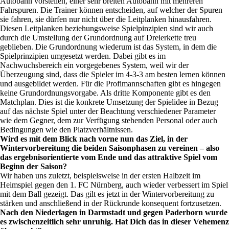
Autobahn vorstellen, einer sehr breiten Autobahn mit mehreren
Fahrspuren. Die Trainer können entscheiden, auf welcher der Spuren
sie fahren, sie dürfen nur nicht über die Leitplanken hinausfahren.
Diesen Leitplanken beziehungsweise Spielpinzipien sind wir auch
durch die Umstellung der Grundordnung auf Dreierkette treu
geblieben. Die Grundordnung wiederum ist das System, in dem die
Spielprinzipien umgesetzt werden. Dabei gibt es im
Nachwuchsbereich ein vorgegebenes System, weil wir der
Überzeugung sind, dass die Spieler im 4-3-3 am besten lernen können
und ausgebildet werden. Für die Profimannschaften gibt es hingegen
keine Grundordnungsvorgabe. Als dritte Komponente gibt es den
Matchplan. Dies ist die konkrete Umsetzung der Spielidee in Bezug
auf das nächste Spiel unter der Beachtung verschiedener Parameter
wie dem Gegner, dem zur Verfügung stehenden Personal oder auch
Bedingungen wie den Platzverhältnissen.
Wird es mit dem Blick nach vorne nun das Ziel, in der
Wintervorbereitung die beiden Saisonphasen zu vereinen – also
das ergebnisorientierte vom Ende und das attraktive Spiel vom
Beginn der Saison?
Wir haben uns zuletzt, beispielsweise in der ersten Halbzeit im
Heimspiel gegen den 1. FC Nürnberg, auch wieder verbessert im Spiel
mit dem Ball gezeigt. Das gilt es jetzt in der Wintervorbereitung zu
stärken und anschließend in der Rückrunde konsequent fortzusetzen.
Nach den Niederlagen in Darmstadt und gegen Paderborn wurde
es zwischenzeitlich sehr unruhig. Hat Dich das in dieser Vehemenz