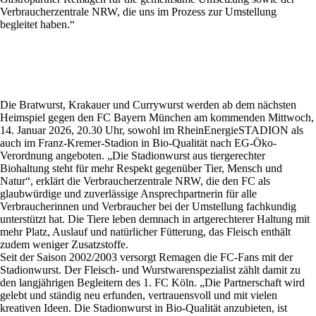
Verbraucherzentrale NRW, die uns im Prozess zur Umstellung
begleitet haben.“
Die Bratwurst, Krakauer und Currywurst werden ab dem nächsten
Heimspiel gegen den FC Bayern München am kommenden Mittwoch,
14. Januar 2026, 20.30 Uhr, sowohl im RheinEnergieSTADION als
auch im Franz-Kremer-Stadion in Bio-Qualität nach EG-Öko-
Verordnung angeboten. „Die Stadionwurst aus tiergerechter
Biohaltung steht für mehr Respekt gegenüber Tier, Mensch und
Natur“, erklärt die Verbraucherzentrale NRW, die den FC als
glaubwürdige und zuverlässige Ansprechpartnerin für alle
Verbraucherinnen und Verbraucher bei der Umstellung fachkundig
unterstützt hat. Die Tiere leben demnach in artgerechterer Haltung mit
mehr Platz, Auslauf und natürlicher Fütterung, das Fleisch enthält
zudem weniger Zusatzstoffe.
Seit der Saison 2002/2003 versorgt Remagen die FC-Fans mit der
Stadionwurst. Der Fleisch- und Wurstwarenspezialist zählt damit zu
den langjährigen Begleitern des 1. FC Köln. „Die Partnerschaft wird
gelebt und ständig neu erfunden, vertrauensvoll und mit vielen
kreativen Ideen. Die Stadionwurst in Bio-Qualität anzubieten, ist