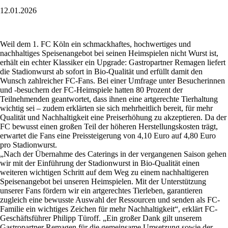
12.01.2026
Weil dem 1. FC Köln ein schmackhaftes, hochwertiges und
nachhaltiges Speisenangebot bei seinen Heimspielen nicht Wurst ist,
erhält ein echter Klassiker ein Upgrade: Gastropartner Remagen liefert
die Stadionwurst ab sofort in Bio-Qualität und erfüllt damit den
Wunsch zahlreicher FC-Fans. Bei einer Umfrage unter Besucherinnen
und -besuchern der FC-Heimspiele hatten 80 Prozent der
Teilnehmenden geantwortet, dass ihnen eine artgerechte Tierhaltung
wichtig sei – zudem erklärten sie sich mehrheitlich bereit, für mehr
Qualität und Nachhaltigkeit eine Preiserhöhung zu akzeptieren. Da der
FC bewusst einen großen Teil der höheren Herstellungskosten trägt,
erwartet die Fans eine Preissteigerung von 4,10 Euro auf 4,80 Euro
pro Stadionwurst.
„Nach der Übernahme des Caterings in der vergangenen Saison gehen
wir mit der Einführung der Stadionwurst in Bio-Qualität einen
weiteren wichtigen Schritt auf dem Weg zu einem nachhaltigeren
Speisenangebot bei unseren Heimspielen. Mit der Unterstützung
unserer Fans fördern wir ein artgerechtes Tierleben, garantieren
zugleich eine bewusste Auswahl der Ressourcen und senden als FC-
Familie ein wichtiges Zeichen für mehr Nachhaltigkeit“, erklärt FC-
Geschäftsführer Philipp Türoff. „Ein großer Dank gilt unserem
Gastropartner Remagen für die gemeinsame Umsetzung sowie der