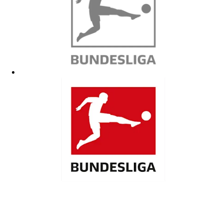
International Holocaust Remembrance Alliance (IHRA)
angeschlossen.
Mehr Informationen
Diversity
8.6.2026
CSD 2026: Jetzt für Teilnahme in der FC-Gruppe bewerben