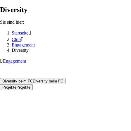
Diversity
Sie sind hier:
Startseite

Club

Engagement
Diversity

Engagement
Diversity beim FC
Diversity beim FC
Projekte
Projekte
Der 1. FC Köln setzt sich mit der Kampagne #LEBEwiedubist für
Akzeptanz, Vielfalt und Gleichberechtigung sowie gegen
Diskriminierung und Ausgrenzung ein – im Sport und in der
Gesellschaft, auf dem Platz und auf den Rängen. Der FC zeigt, dass
Vielfalt eine Bereicherung für den Club, den Fußball und die