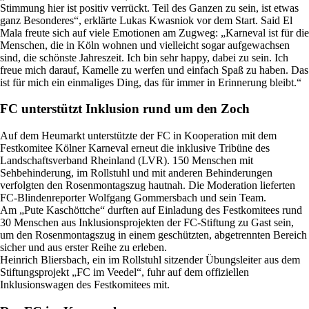
Stimmung hier ist positiv verrückt. Teil des Ganzen zu sein, ist etwas
ganz Besonderes“, erklärte Lukas Kwasniok vor dem Start. Said El
Mala freute sich auf viele Emotionen am Zugweg: „Karneval ist für die
Menschen, die in Köln wohnen und vielleicht sogar aufgewachsen
sind, die schönste Jahreszeit. Ich bin sehr happy, dabei zu sein. Ich
freue mich darauf, Kamelle zu werfen und einfach Spaß zu haben. Das
ist für mich ein einmaliges Ding, das für immer in Erinnerung bleibt.“
FC unterstützt Inklusion rund um den Zoch
Auf dem Heumarkt unterstützte der FC in Kooperation mit dem
Festkomitee Kölner Karneval erneut die inklusive Tribüne des
Landschaftsverband Rheinland (LVR). 150 Menschen mit
Sehbehinderung, im Rollstuhl und mit anderen Behinderungen
verfolgten den Rosenmontagszug hautnah. Die Moderation lieferten
FC-Blindenreporter Wolfgang Gommersbach und sein Team.
Am „Pute Kaschöttche“ durften auf Einladung des Festkomitees rund
30 Menschen aus Inklusionsprojekten der FC-Stiftung zu Gast sein,
um den Rosenmontagszug in einem geschützten, abgetrennten Bereich
sicher und aus erster Reihe zu erleben.
Heinrich Bliersbach, ein im Rollstuhl sitzender Übungsleiter aus dem
Stiftungsprojekt „FC im Veedel“, fuhr auf dem offiziellen
Inklusionswagen des Festkomitees mit.