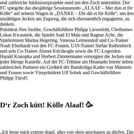
und zahlreiche Inklusionsprojekte rund um den Zoch unterstützt. Der
FC spiegelte das diesjährige Sessionsmotto „ALAAF – Mer dun et för
Kölle“ auf seinem Wagen in „DANKE – Ehr dät et för Kölle“, um den
unzähligen Jecken am Zugweg, die sich ehrenamtlich engagieren, zu
danken.
Präsident Jörn Stobbe, Geschäftsführer Philipp Liesenfeld, Cheftrainer
Lukas Kwasniok, die Spieler Said El Mala und Ragnar Ache, die
Spielerinnen Marina Hegering, Vanessa Leimenstoll und Co-Trainer
Noah Eberhardt von den FC-Frauen, U19-Trainer Stefan Ruthenbeck
und sein Co-Trainer Ahmet Kücükoglu sowie die FC-Legenden
Harald Konopka und Herbert Zimmermann versorgten die Jecken mit
jeder Menge Kamelle. Auf der FC-Tribüne am Heumarkt feierte neben
zahlreichen Partnern ein Großteil der Bundesliga-Kader von Männern
und Frauen sowie Vizepräsident Ulf Sobek und Geschäftsführer
Philipp Türoff.
D‘r Zoch kütt! Kölle Alaaf! 🥳
„Ich freue mich extrem drauf, alles von oben anschauen zu dürfen. Die