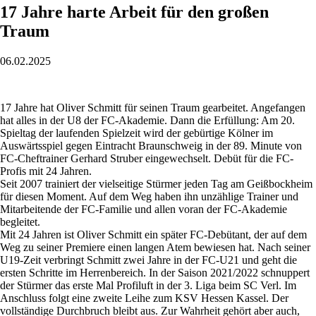
17 Jahre harte Arbeit für den großen
Traum
06.02.2025
17 Jahre hat Oliver Schmitt für seinen Traum gearbeitet. Angefangen
hat alles in der U8 der FC-Akademie. Dann die Erfüllung: Am 20.
Spieltag der laufenden Spielzeit wird der gebürtige Kölner im
Auswärtsspiel gegen Eintracht Braunschweig in der 89. Minute von
FC-Cheftrainer Gerhard Struber eingewechselt. Debüt für die FC-
Profis mit 24 Jahren.
Seit 2007 trainiert der vielseitige Stürmer jeden Tag am Geißbockheim
für diesen Moment. Auf dem Weg haben ihn unzählige Trainer und
Mitarbeitende der FC-Familie und allen voran der FC-Akademie
begleitet.
Mit 24 Jahren ist Oliver Schmitt ein später FC-Debütant, der auf dem
Weg zu seiner Premiere einen langen Atem bewiesen hat. Nach seiner
U19-Zeit verbringt Schmitt zwei Jahre in der FC-U21 und geht die
ersten Schritte im Herrenbereich. In der Saison 2021/2022 schnuppert
der Stürmer das erste Mal Profiluft in der 3. Liga beim SC Verl. Im
Anschluss folgt eine zweite Leihe zum KSV Hessen Kassel. Der
vollständige Durchbruch bleibt aus. Zur Wahrheit gehört aber auch,