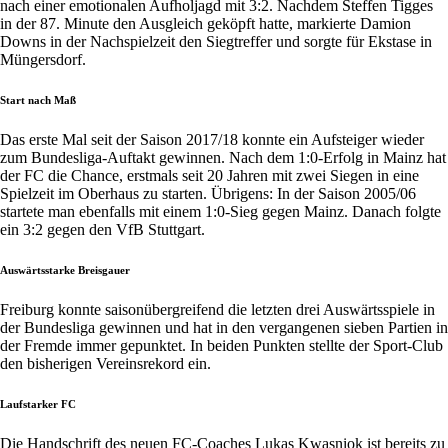
nach einer emotionalen Aufholjagd mit 3:2. Nachdem Steffen Tigges
in der 87. Minute den Ausgleich geköpft hatte, markierte Damion
Downs in der Nachspielzeit den Siegtreffer und sorgte für Ekstase in
Müngersdorf.
Start nach Maß
Das erste Mal seit der Saison 2017/18 konnte ein Aufsteiger wieder
zum Bundesliga-Auftakt gewinnen. Nach dem 1:0-Erfolg in Mainz hat
der FC die Chance, erstmals seit 20 Jahren mit zwei Siegen in eine
Spielzeit im Oberhaus zu starten. Übrigens: In der Saison 2005/06
startete man ebenfalls mit einem 1:0-Sieg gegen Mainz. Danach folgte
ein 3:2 gegen den VfB Stuttgart.
Auswärtsstarke Breisgauer
Freiburg konnte saisonübergreifend die letzten drei Auswärtsspiele in
der Bundesliga gewinnen und hat in den vergangenen sieben Partien in
der Fremde immer gepunktet. In beiden Punkten stellte der Sport-Club
den bisherigen Vereinsrekord ein.
Laufstarker FC
Die Handschrift des neuen FC-Coaches Lukas Kwasniok ist bereits zu