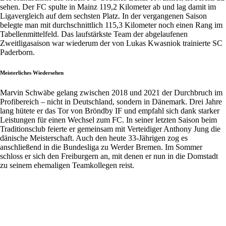
sehen. Der FC spulte in Mainz 119,2 Kilometer ab und lag damit im
Ligavergleich auf dem sechsten Platz. In der vergangenen Saison
belegte man mit durchschnittlich 115,3 Kilometer noch einen Rang im
Tabellenmittelfeld. Das laufstärkste Team der abgelaufenen
Zweitligasaison war wiederum der von Lukas Kwasniok trainierte SC
Paderborn.
Meisterliches Wiedersehen
Marvin Schwäbe gelang zwischen 2018 und 2021 der Durchbruch im
Profibereich – nicht in Deutschland, sondern in Dänemark. Drei Jahre
lang hütete er das Tor von Bröndby IF und empfahl sich dank starker
Leistungen für einen Wechsel zum FC. In seiner letzten Saison beim
Traditionsclub feierte er gemeinsam mit Verteidiger Anthony Jung die
dänische Meisterschaft. Auch den heute 33-Jährigen zog es
anschließend in die Bundesliga zu Werder Bremen. Im Sommer
schloss er sich den Freiburgern an, mit denen er nun in die Domstadt
zu seinem ehemaligen Teamkollegen reist.