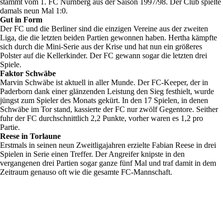
stammt vom 1. FC Nürnberg aus der Saison 1997/98. Der Club spielte
damals neun Mal 1:0.
Gut in Form
Der FC und die Berliner sind die einzigen Vereine aus der zweiten
Liga, die die letzten beiden Partien gewonnen haben. Hertha kämpfte
sich durch die Mini-Serie aus der Krise und hat nun ein größeres
Polster auf die Kellerkinder. Der FC gewann sogar die letzten drei
Spiele.
Faktor Schwäbe
Marvin Schwäbe ist aktuell in aller Munde. Der FC-Keeper, der in
Paderborn dank einer glänzenden Leistung den Sieg festhielt, wurde
jüngst zum Spieler des Monats gekürt. In den 17 Spielen, in denen
Schwäbe im Tor stand, kassierte der FC nur zwölf Gegentore. Seither
fuhr der FC durchschnittlich 2,2 Punkte, vorher waren es 1,2 pro
Partie.
Reese in Torlaune
Erstmals in seinen neun Zweitligajahren erzielte Fabian Reese in drei
Spielen in Serie einen Treffer. Der Angreifer knipste in den
vergangenen drei Partien sogar ganze fünf Mal und traf damit in dem
Zeitraum genauso oft wie die gesamte FC-Mannschaft.